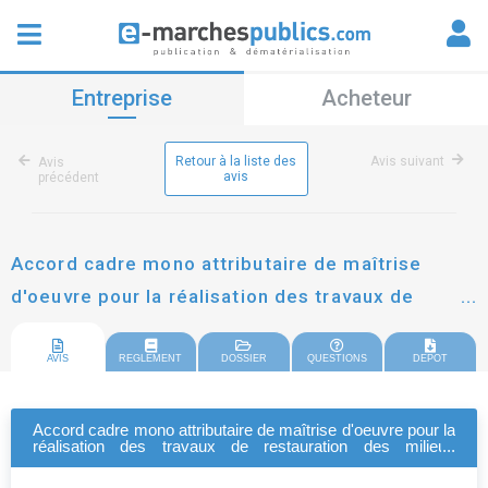
Entreprise
Acheteur
Retour à la liste des
Avis suivant
Avis
avis
précédent
Accord cadre mono attributaire de maîtrise
d'oeuvre pour la réalisation des travaux de
restauration des milieux aquatiques sur le bassin
versant de l'aiguillon
AVIS
REGLEMENT
DOSSIER
QUESTIONS
DEPOT
Accord cadre mono attributaire de maîtrise d'oeuvre pour la
réalisation des travaux de restauration des milieux
aquatiques sur le bassin versant de l'aiguillon