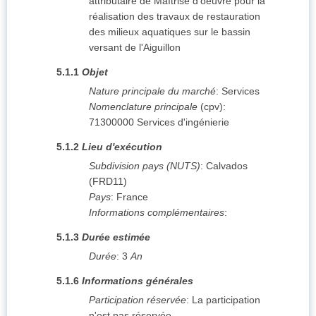
attributaire de Maîtrise d'oeuvre pour la
réalisation des travaux de restauration
des milieux aquatiques sur le bassin
versant de l'Aiguillon
5.1.1
Objet
Nature principale du marché
:
Services
Nomenclature principale
(
cpv
):
71300000
Services d'ingénierie
5.1.2
Lieu d'exécution
Subdivision pays (NUTS)
:
Calvados
(
FRD11
)
Pays
:
France
Informations complémentaires
:
5.1.3
Durée estimée
Durée
:
3
An
5.1.6
Informations générales
Participation réservée
:
La participation
n'est pas réservée.