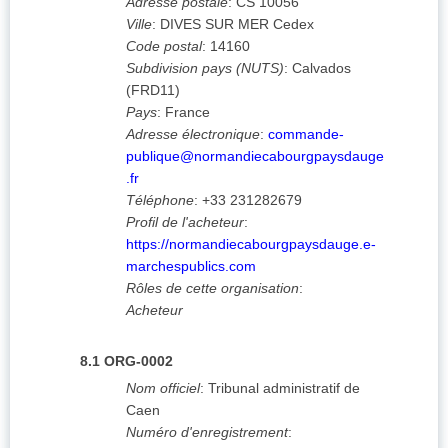
Adresse postale
:
CS 10056
Ville
:
DIVES SUR MER Cedex
Code postal
:
14160
Subdivision pays (NUTS)
:
Calvados
(
FRD11
)
Pays
:
France
Adresse électronique
:
commande-
publique@normandiecabourgpaysdauge
.fr
Téléphone
:
+33 231282679
Profil de l'acheteur
:
https://normandiecabourgpaysdauge.e-
marchespublics.com
Rôles de cette organisation
:
Acheteur
8.1
ORG-0002
Nom officiel
:
Tribunal administratif de
Caen
Numéro d'enregistrement
: