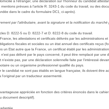
domicilié à l'étranger, une déclaration sur l'honneur du candidat attestan
s mentions prévues à l'article R. 3243-1 du code du travail, ou des docu
andée dans le cadre du formulaire DC1, ci-après).
ment par l'attributaire, avant la signature et la notification du marché
icles D. 8222-5 ou D. 8222-7 et D. 8222-8 du code du travail.
 en France, les attestations et certificats délivrés par les administration
 obligations fiscales et sociales ou un état annuel des certificats reçus 
 dans un Etat autre que la France, un certificat établi par les administrat
cat n'est pas délivré par le pays concerné, il peut être remplacé par une
n'existe pas, par une déclaration solennelle faite par l'intéressé devant 
notaire ou un organisme professionnel qualifié du pays.
r le candidat ne sont pas établis en langue française, ils doivent être
à l'original par un traducteur assermenté.
vantageuse appréciée en fonction des critères énoncés dans le cahier
 ou document descriptif).
 adaptée.