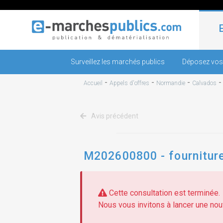
Surveillez les marchés publics
Déposez vos
-
-
-
Accueil
Appels d'offres
Normandie
Calvados
Avis précédent
M202600800 - fourniture 
Cette consultation est terminée.
Nous vous invitons à lancer une nouv