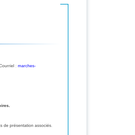
espondant : CORVAISIER Léa, place de la mairie 14600 Honfleur FRANCE. tél. : 02-31-81-88-00 Courriel :
marches-
ires.
ts de présentation associés.