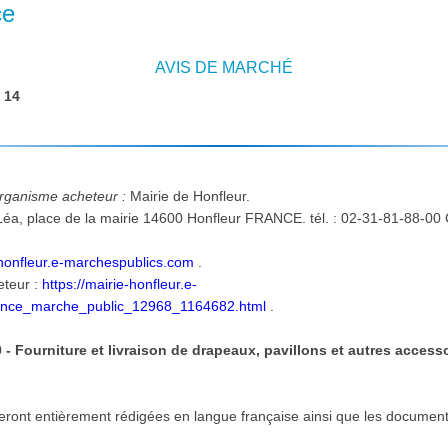
ce
AVIS DE MARCHÉ
:
14
'organisme acheteur :
Mairie de Honfleur.
Corr
e-honfleur.e-marchespublics.com
.
eteur :
https://mairie-honfleur.e-
once_marche_public_12968_1164682.html
.
- Fourniture et livraison de drapeaux, pavillons et autres accesso
seront entièrement rédigées en langue française ainsi que les documen