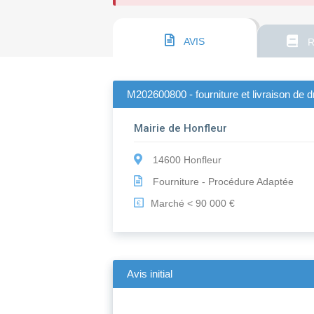
AVIS
R
M202600800 - fourniture et livraison de d
Mairie de Honfleur
14600 Honfleur
Fourniture - Procédure Adaptée
Marché < 90 000 €
€
Avis initial