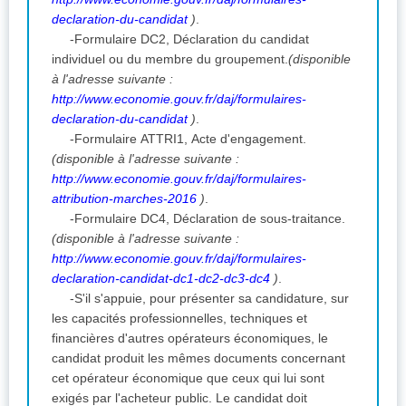
declaration-du-candidat
)
.
-Formulaire DC2, Déclaration du candidat
individuel ou du membre du groupement.
(disponible
à l'adresse suivante :
http://www.economie.gouv.fr/daj/formulaires-
declaration-du-candidat
)
.
-Formulaire ATTRI1, Acte d'engagement.
(disponible à l'adresse suivante :
http://www.economie.gouv.fr/daj/formulaires-
attribution-marches-2016
)
.
-Formulaire DC4, Déclaration de sous-traitance.
(disponible à l'adresse suivante :
http://www.economie.gouv.fr/daj/formulaires-
declaration-candidat-dc1-dc2-dc3-dc4
)
.
-S'il s'appuie, pour présenter sa candidature, sur
les capacités professionnelles, techniques et
financières d'autres opérateurs économiques, le
candidat produit les mêmes documents concernant
cet opérateur économique que ceux qui lui sont
exigés par l'acheteur public. Le candidat doit