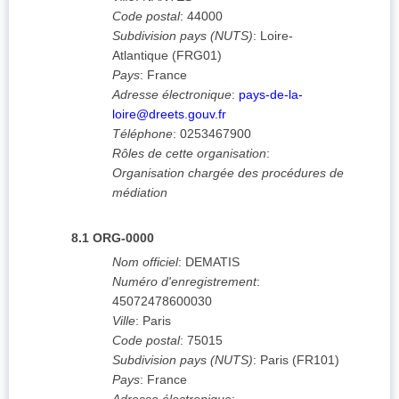
Code postal
:
44000
Subdivision pays (NUTS)
:
Loire-
Atlantique
(
FRG01
)
Pays
:
France
Adresse électronique
:
pays-de-la-
loire@dreets.gouv.fr
Téléphone
:
0253467900
Rôles de cette organisation
:
Organisation chargée des procédures de
médiation
8.1
ORG-0000
Nom officiel
:
DEMATIS
Numéro d'enregistrement
:
45072478600030
Ville
:
Paris
Code postal
:
75015
Subdivision pays (NUTS)
:
Paris
(
FR101
)
Pays
:
France