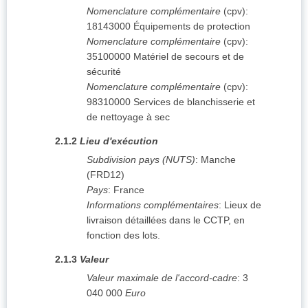
Nomenclature complémentaire
(
cpv
):
18143000
Équipements de protection
Nomenclature complémentaire
(
cpv
):
35100000
Matériel de secours et de
sécurité
Nomenclature complémentaire
(
cpv
):
98310000
Services de blanchisserie et
de nettoyage à sec
2.1.2
Lieu d'exécution
Subdivision pays (NUTS)
:
Manche
(
FRD12
)
Pays
:
France
Informations complémentaires
:
Lieux de
livraison détaillées dans le CCTP, en
fonction des lots.
2.1.3
Valeur
Valeur maximale de l'accord-cadre
:
3
040 000
Euro