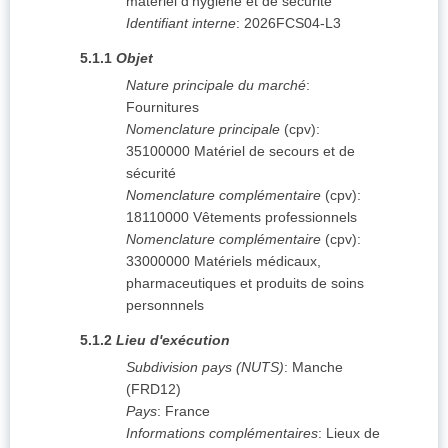
matériel d'hygiène et de sécurité
Identifiant interne
:
2026FCS04-L3
5.1.1
Objet
Nature principale du marché
:
Fournitures
Nomenclature principale
(
cpv
):
35100000
Matériel de secours et de
sécurité
Nomenclature complémentaire
(
cpv
):
18110000
Vêtements professionnels
Nomenclature complémentaire
(
cpv
):
33000000
Matériels médicaux,
pharmaceutiques et produits de soins
personnnels
5.1.2
Lieu d'exécution
Subdivision pays (NUTS)
:
Manche
(
FRD12
)
Pays
:
France
Informations complémentaires
:
Lieux de