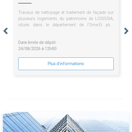
Travaux de nettoyage et traitement de façade sur
plusieurs logements du patrimoine de LOGISSIA,
situés dans le département de l'Orne.Et plus
particulièrement les travaux de : - décontamination
fongicide ;- de réparation des maçonneries et
Date limite de dépôt :
enduits ;- traitement conservateur des façades.
24/08/2026 à 12h00
Plus d'informations