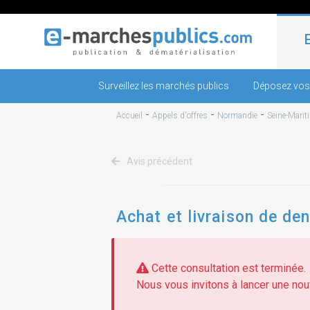
Surveillez les marchés publics
Déposez vos
-
-
-
Accueil
Appels d'offres
Normandie
Seine-Marit
Avis précédent
Achat et livraison de den
Cette consultation est terminée.
Nous vous invitons à lancer une nouv