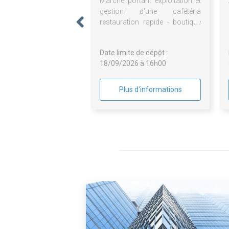
Marché portant exploitation et
gestion d'une cafétéria
restauration rapide - boutique
presse - distributeur
automatique de boissons et
Date limite de dépôt :
confiseries - pauses café -
18/09/2026 à 16h00
fontaines à eau - prestations de
bouche pour le Centre Henri
Becquerel
Plus d'informations