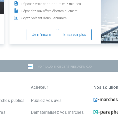
Déposez votre candidature en 5 minutes
Répondez aux offres électroniquement
Soyez présent dans l'annuaire
Je m'inscris
En savoir plus
VOIR L'AUDIENCE CERTIFIÉE ACPM-OJD
Acheteur
Nos solutio
archés publics
Publiez vos avis
res
Dématérialisez vos marchés