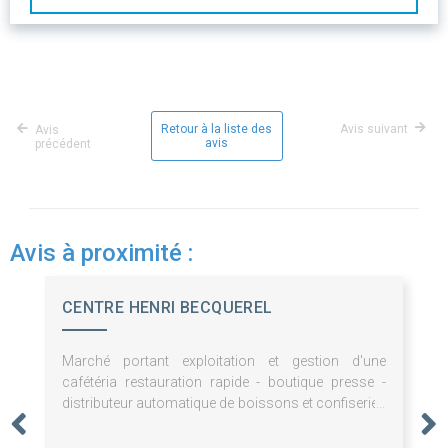
Retour à la liste des
Avis suivant
Avis
avis
précédent
Avis à proximité :
CENTRE HENRI BECQUEREL
Marché portant exploitation et gestion d'une
cafétéria restauration rapide - boutique presse -
distributeur automatique de boissons et confiseries
- pauses café - fontaines à eau - prestations de
bouche pour le Centre Henri Becquerel