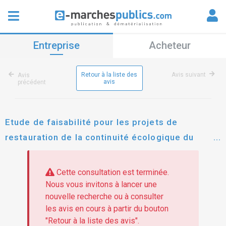
Entreprise
Acheteur
Retour à la liste des
Avis suivant
Avis
avis
précédent
Etude de faisabilité pour les projets de
restauration de la continuité écologique du
fleuve yères au droit des moulins: -barrois roe
24155-46748 -calonne roe 46982
Cette consultation est terminée.
Nous vous invitons à lancer une
nouvelle recherche ou à consulter
les avis en cours à partir du bouton
"Retour à la liste des avis".