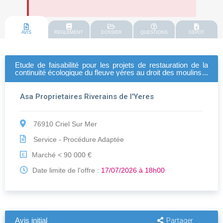
AVIS
REGLEMENT
DOSSIER
QUESTIONS
DEPOT
Etude de faisabilité pour les projets de restauration de la
continuité écologique du fleuve yères au droit des moulins: -
barrois roe 24155-46748 -calonne roe 46982
Asa Proprietaires Riverains de l'Yeres
76910 Criel Sur Mer
Service - Procédure Adaptée
Marché < 90 000 €
€
Date limite de l'offre :
17/07/2026 à 18h00
Avis initial
Partager