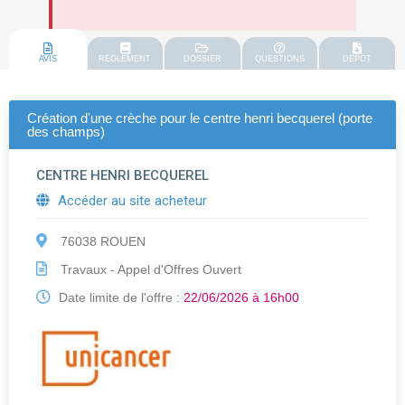
AVIS
REGLEMENT
DOSSIER
QUESTIONS
DEPOT
Création d'une crèche pour le centre henri becquerel (porte
des champs)
CENTRE HENRI BECQUEREL
Accéder au site acheteur
76038 ROUEN
Travaux - Appel d'Offres Ouvert
Date limite de l'offre :
22/06/2026 à 16h00