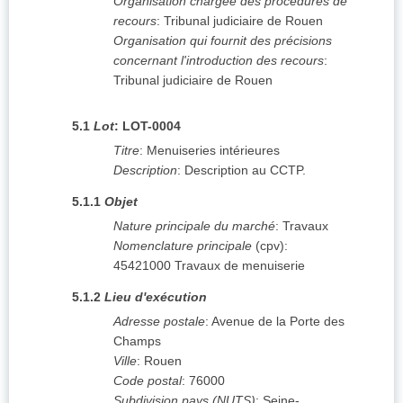
Organisation chargée des procédures de
recours
:
Tribunal judiciaire de Rouen
Organisation qui fournit des précisions
concernant l'introduction des recours
:
Tribunal judiciaire de Rouen
5.1
Lot
:
LOT-0004
Titre
:
Menuiseries intérieures
Description
:
Description au CCTP.
5.1.1
Objet
Nature principale du marché
:
Travaux
Nomenclature principale
(
cpv
):
45421000
Travaux de menuiserie
5.1.2
Lieu d'exécution
Adresse postale
:
Avenue de la Porte des
Champs
Ville
:
Rouen
Code postal
:
76000
Subdivision pays (NUTS)
:
Seine-