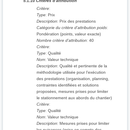
5.1.10
Critères d'attribution
Critère
:
Type
:
Prix
Description
:
Prix des prestations
Catégorie du critère d'attribution poids
:
Pondération (points, valeur exacte)
Nombre critère d'attribution
:
40
Critère
:
Type
:
Qualité
Nom
:
Valeur technique
Description
:
Qualité et pertinente de la
méthodologie utilisée pour l'exécution
des prestations (organisation, planning,
contraintes identifiées et solutions
proposées, mesures prises pour limiter
le stationnement aux abords du chantier)
Critère
:
Type
:
Qualité
Nom
:
Valeur technique
Description
:
Mesures prises pour limiter
les nuisances (prise en compte des