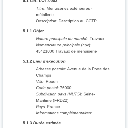
5.1
Lot
:
LOT-0003
Titre
:
Menuiseries extérieures -
métallerie
Description
:
Description au CCTP.
5.1.1
Objet
Nature principale du marché
:
Travaux
Nomenclature principale
(
cpv
):
45421000
Travaux de menuiserie
5.1.2
Lieu d'exécution
Adresse postale
:
Avenue de la Porte des
Champs
Ville
:
Rouen
Code postal
:
76000
Subdivision pays (NUTS)
:
Seine-
Maritime
(
FRD22
)
Pays
:
France
Informations complémentaires
:
5.1.3
Durée estimée