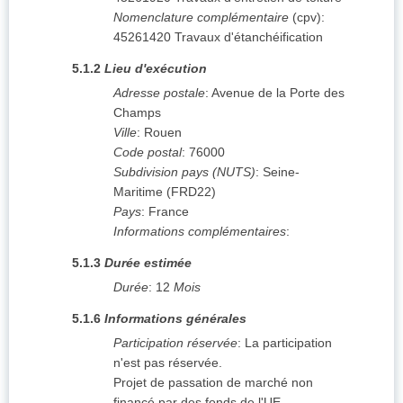
Nomenclature complémentaire
(
cpv
):
45261420
Travaux d'étanchéification
5.1.2
Lieu d'exécution
Adresse postale
:
Avenue de la Porte des
Champs
Ville
:
Rouen
Code postal
:
76000
Subdivision pays (NUTS)
:
Seine-
Maritime
(
FRD22
)
Pays
:
France
Informations complémentaires
:
5.1.3
Durée estimée
Durée
:
12
Mois
5.1.6
Informations générales
Participation réservée
:
La participation
n'est pas réservée.
Projet de passation de marché non
financé par des fonds de l'UE