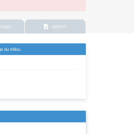
IONS
DEPOT
e du trillou