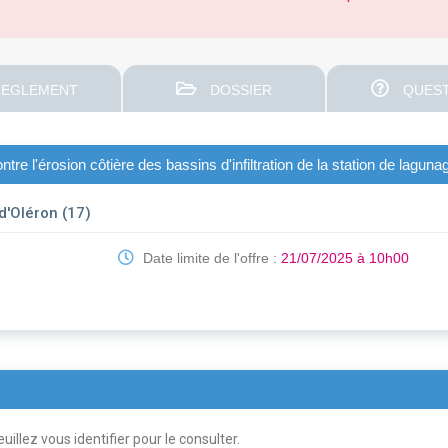
EGLEMENT
DOSSIER
QUEST
tre l'érosion côtière des bassins d'infiltration de la station de lagunag
'Oléron (17)
Date limite de l'offre :
21/07/2025 à 10h00
uillez vous identifier pour le consulter.