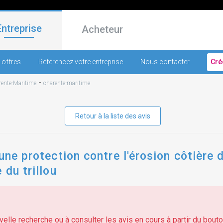
Entreprise
Acheteur
 offres
Référencez votre entreprise
Nous contacter
Cré
-
ente-Maritime
charente-maritime
Retour à la liste des avis
une protection contre l'érosion côtière d
 du trillou
elle recherche ou à consulter les avis en cours à partir du bouton