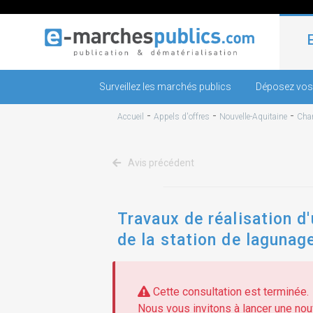
Surveillez les marchés publics
Déposez vos
-
-
-
Accueil
Appels d'offres
Nouvelle-Aquitaine
Char
Avis précédent
Travaux de réalisation d'
de la station de lagunage
Cette consultation est terminée.
Nous vous invitons à lancer une nouv