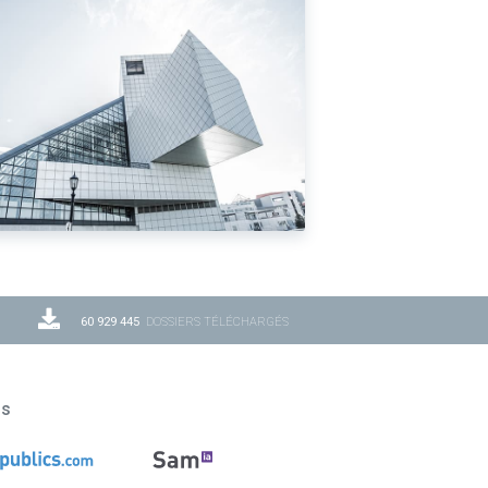
60 929 445
DOSSIERS TÉLÉCHARGÉS
ns