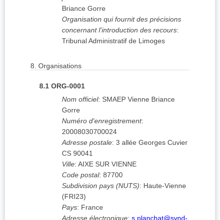
Briance Gorre
Organisation qui fournit des précisions
concernant l'introduction des recours
:
Tribunal Administratif de Limoges
8.
Organisations
8.1
ORG-0001
Nom officiel
:
SMAEP Vienne Briance
Gorre
Numéro d'enregistrement
:
20008030700024
Adresse postale
:
3 allée Georges Cuvier
CS 90041
Ville
:
AIXE SUR VIENNE
Code postal
:
87700
Subdivision pays (NUTS)
:
Haute-Vienne
(
FRI23
)
Pays
:
France
Adresse électronique
:
s.planchat@synd-