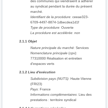
des communes qui viendraient à adhérer
au syndicat pendant la durée du présent
marché.
Identifiant de la procédure
:
ceeae323-
6709-4497-8874-1dbecdea1d1f
Type de procédure
:
Ouverte
La procédure est accélérée
:
non
2.1.1
Objet
Nature principale du marché
:
Services
Nomenclature principale
(
cpv
):
77310000
Réalisation et entretien
d'espaces verts
2.1.2
Lieu d'exécution
Subdivision pays (NUTS)
:
Haute-Vienne
(
FRI23
)
Pays
:
France
Informations complémentaires
:
Lieu des
prestations : territoire syndical