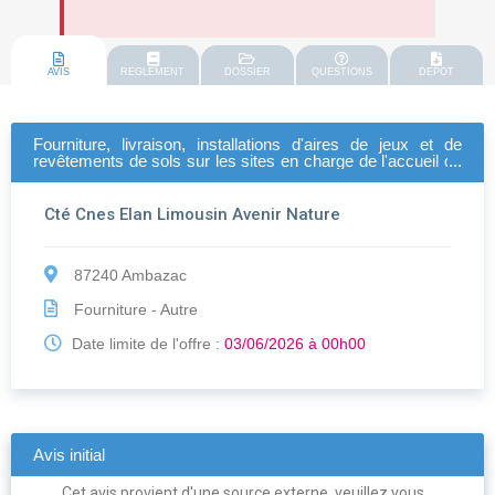
AVIS
REGLEMENT
DOSSIER
QUESTIONS
DEPOT
Fourniture, livraison, installations d'aires de jeux et de
revêtements de sols sur les sites en charge de l'accueil de
l'enfance et de la petite enfance sur le territoire de la
communauté de communes elan limousin avenir nature
Cté Cnes Elan Limousin Avenir Nature
87240 Ambazac
Fourniture - Autre
Date limite de l'offre :
03/06/2026 à 00h00
Avis initial
Cet avis provient d'une source externe, veuillez vous