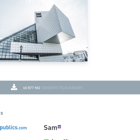
60 877 942
DOSSIERS TÉLÉCHARGÉS
ns