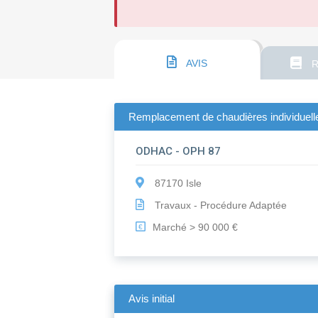
AVIS
R
Remplacement de chaudières individuel
ODHAC - OPH 87
87170 Isle
Travaux - Procédure Adaptée
Marché > 90 000 €
€
Avis initial