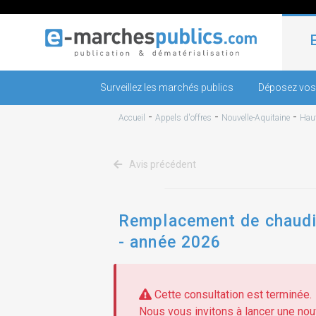
Surveillez les marchés publics
Déposez vos
-
-
-
Accueil
Appels d'offres
Nouvelle-Aquitaine
Haut
Avis précédent
Remplacement de chaudiè
- année 2026
Cette consultation est terminée.
Nous vous invitons à lancer une nouv