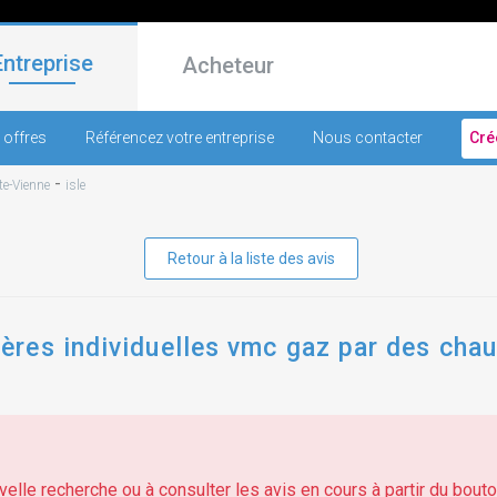
Entreprise
Acheteur
 offres
Référencez votre entreprise
Nous contacter
Cré
-
e-Vienne
isle
Retour à la liste des avis
res individuelles vmc gaz par des cha
elle recherche ou à consulter les avis en cours à partir du bouton