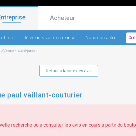
Entreprise
Acheteur
 offres
Référencez votre entreprise
Nous contacter
Cré
-
e-Vienne
saint-junien
Retour à la liste des avis
ue paul vaillant-couturier
elle recherche ou à consulter les avis en cours à partir du bouton