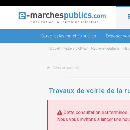
Surveillez les marchés publics
Déposez vos
-
-
-
Accueil
Appels d'offres
Nouvelle-Aquitaine
Haut
Avis précédent
Travaux de voirie de la r
Cette consultation est terminée.
Nous vous invitons à lancer une nouv