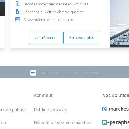
Déposez votre candidature en 5 minutes
Répondez aux offres électroniquement
Soyez présent dans l'annuaire
Je m'inscris
En savoir plus
VOIR L'AUDIENCE CERTIFIÉE ACPM-OJD
Acheteur
Nos solutio
archés publics
Publiez vos avis
res
Dématérialisez vos marchés