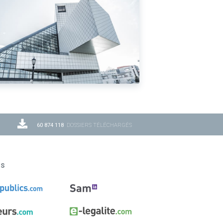
60 874 118
DOSSIERS TÉLÉCHARGÉS
ns