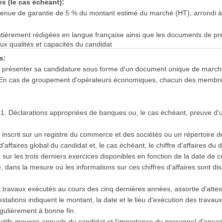
s (le cas échéant):
tenue de garantie de 5 % du montant estimé du marché (HT), arrondi à 
ntièrement rédigées en langue française ainsi que les documents de pr
aux qualités et capacités du candidat
s:
eut présenter sa candidature sous forme d'un document unique de marc
. En cas de groupement d'opérateurs économiques, chacun des membre
 1. Déclarations appropriées de banques ou, le cas échéant, preuve d
 inscrit sur un registre du commerce et des sociétés ou un répertoire d
'affaires global du candidat et, le cas échéant, le chiffre d'affaires du d
ur les trois derniers exercices disponibles en fonction de la date de c
, dans la mesure où les informations sur ces chiffres d'affaires sont di
s travaux exécutés au cours des cinq dernières années, assortie d'atte
stations indiquent le montant, la date et le lieu d'exécution des travaux 
égulièrement à bonne fin.
fectifs moyens annuels du candidat et l'importance du personnel d'enc