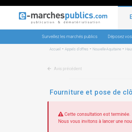
Surveillez les marchés publics
Déposez vos
-
-
-
Accueil
Appels d'offres
Nouvelle-Aquitaine
Haut
Avis précédent
Fourniture et pose de cl
Cette consultation est terminée.
Nous vous invitons à lancer une nouv