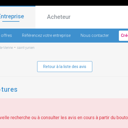
Entreprise
Acheteur
 offres
Référencez votre entreprise
Nous contacter
Cré
-
e-Vienne
saint-junien
Retour à la liste des avis
ôtures
elle recherche ou à consulter les avis en cours à partir du bouton