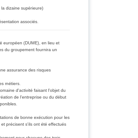
la dizaine supérieure)
ésentation associés.
hé européen (DUME), en lieu et
s du groupement fournira un
'une assurance des risques
es métiers.
omaine d'activité faisant l'objet du
réation de l'entreprise ou du début
sponibles.
stations de bonne exécution pour les
et précisent s'ils ont été effectués
adrement pour chacune des trois