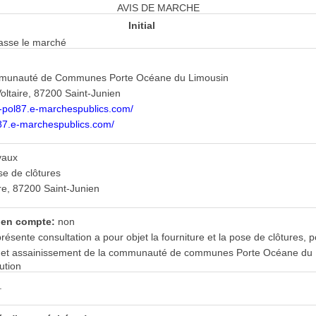
AVIS DE MARCHE
Initial
 passe le marché
mmunauté de Communes Porte Océane du Limousin
oltaire, 87200 Saint-Junien
cc-pol87.e-marchespublics.com/
l87.e-marchespublics.com/
vaux
se de clôtures
re, 87200 Saint-Junien
s en compte:
non
résente consultation a pour objet la fourniture et la pose de clôtures, po
u et assainissement de la communauté de communes Porte Océane du 
ution
.