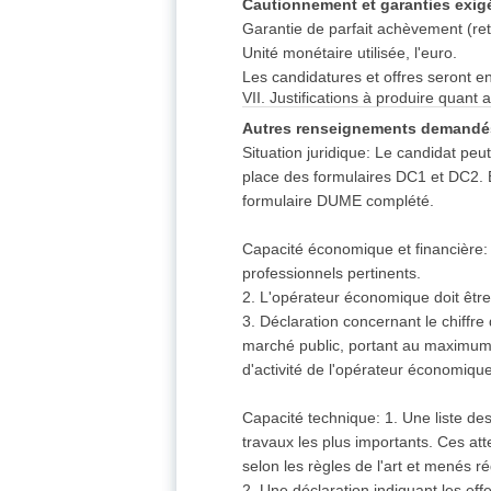
Cautionnement et garanties exigé
Garantie de parfait achèvement (re
Unité monétaire utilisée, l'euro.
Les candidatures et offres seront e
VII. Justifications à produire quant 
Autres renseignements demandé
Situation juridique: Le candidat p
place des formulaires DC1 et DC2
formulaire DUME complété.
Capacité économique et financière:
professionnels pertinents.
2. L'opérateur économique doit être
3. Déclaration concernant le chiffre d
marché public, portant au maximum s
d'activité de l'opérateur économique
Capacité technique: 1. Une liste de
travaux les plus importants. Ces atte
selon les règles de l'art et menés r
2. Une déclaration indiquant les ef