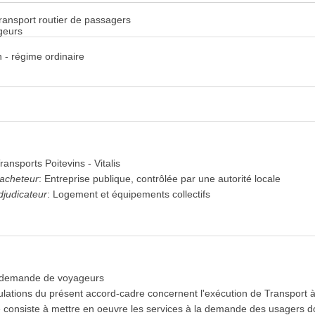
transport routier de passagers
geurs
 - régime ordinaire
ransports Poitevins - Vitalis
'acheteur
:
Entreprise publique, contrôlée par une autorité locale
djudicateur
:
Logement et équipements collectifs
a demande de voyageurs
pulations du présent accord-cadre concernent l'exécution de Transport
e consiste à mettre en oeuvre les services à la demande des usagers dont