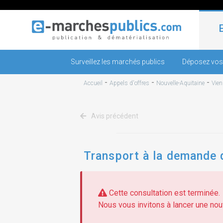
Surveillez les marchés publics
Déposez vos
-
-
-
Accueil
Appels d'offres
Nouvelle-Aquitaine
Vien
Avis précédent
Transport à la demande 
Cette consultation est terminée.
Nous vous invitons à lancer une nouv