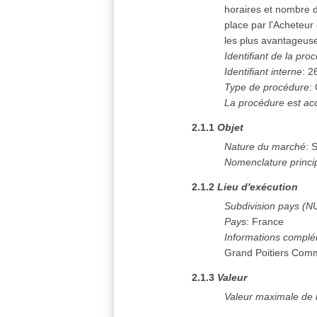
horaires et nombre d
place par l'Acheteur
les plus avantageuse
Identifiant de la pro
Identifiant interne
:
2
Type de procédure
:
La procédure est ac
2.1.1
Objet
Nature du marché
:
S
Nomenclature princi
2.1.2
Lieu d'exécution
Subdivision pays (N
Pays
:
France
Informations complé
Grand Poitiers Com
2.1.3
Valeur
Valeur maximale de 