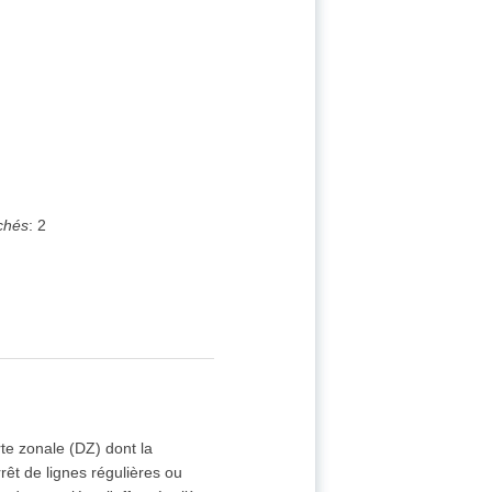
chés
:
2
e zonale (DZ) dont la
rêt de lignes régulières ou