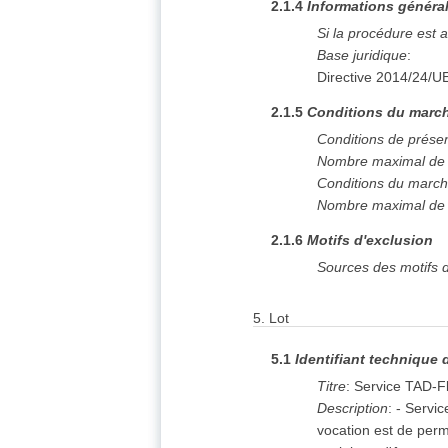
2.1.4
Informations généra
Si la procédure est 
Base juridique
:
Directive 2014/24/U
2.1.5
Conditions du march
Conditions de prése
Nombre maximal de l
Conditions du marc
Nombre maximal de l
2.1.6
Motifs d'exclusion
Sources des motifs d
5.
Lot
5.1
Identifiant technique 
Titre
:
Service TAD-F
Description
:
- Servi
vocation est de perme