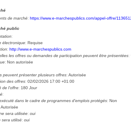
ché
nts de marché
:
https://www.e-marchespublics.com/appel-offre/113651
hé public
ntation
:
e électronique
:
Requise
tion
:
http://www.e-marchespublics.com
lles les offres ou demandes de participation peuvent être présentées
:
que
:
Non autorisée
 peuvent présenter plusieurs offres
:
Autorisée
ion des offres
:
02/02/2026
17:00 +01:00
é de l'offre
:
180
Jour
hé
:
 exécuté dans le cadre de programmes d'emplois protégés
:
Non
:
Autorisée
e sera utilisée
:
oui
sera utilisé
:
oui