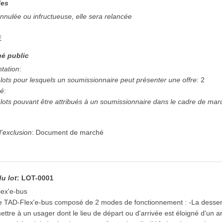
les
annulée ou infructueuse, elle sera relancée
E
é public
ntation
:
ots pour lesquels un soumissionnaire peut présenter une offre
:
2
hé
:
ots pouvant être attribués à un soumissionnaire dans le cadre de mar
'exclusion
:
Document de marché
du lot
:
LOT-0001
lex'e-bus
ce TAD-Flex'e-bus composé de 2 modes de fonctionnement : -La dessert
ttre à un usager dont le lieu de départ ou d'arrivée est éloigné d'un ar