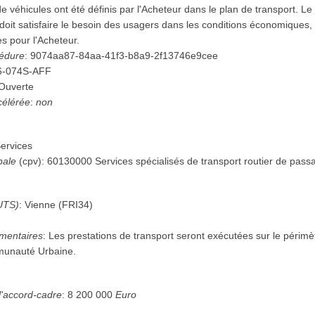
e véhicules ont été définis par l'Acheteur dans le plan de transport. L
 doit satisfaire le besoin des usagers dans les conditions économiques
s pour l'Acheteur.
cédure
:
9074aa87-84aa-41f3-b8a9-2f13746e9cee
6-074S-AFF
Ouverte
célérée
:
non
ervices
pale
(
cpv
):
60130000
Services spécialisés de transport routier de pass
UTS)
:
Vienne
(
FRI34
)
mentaires
:
Les prestations de transport seront exécutées sur le périmètr
munauté Urbaine.
l'accord-cadre
:
8 200 000
Euro