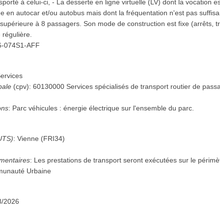
sporté à celui-ci, - La desserte en ligne virtuelle (LV) dont la vocation e
ée en autocar et/ou autobus mais dont la fréquentation n'est pas suffi
upérieure à 8 passagers. Son mode de construction est fixe (arrêts, tro
 régulière.
6-074S1-AFF
ervices
pale
(
cpv
):
60130000
Services spécialisés de transport routier de pass
ons
:
Parc véhicules : énergie électrique sur l'ensemble du parc.
UTS)
:
Vienne
(
FRI34
)
mentaires
:
Les prestations de transport seront exécutées sur le périmètr
munauté Urbaine
8/2026