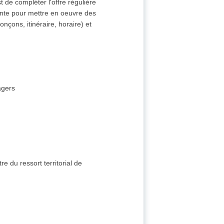
st de compléter l'offre régulière
sante pour mettre en oeuvre des
nçons, itinéraire, horaire) et
agers
e du ressort territorial de