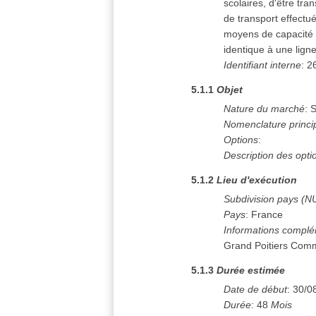
scolaires, d'être tran
de transport effectu
moyens de capacité s
identique à une ligne
Identifiant interne
:
2
5.1.1
Objet
Nature du marché
:
S
Nomenclature princi
Options
:
Description des opti
5.1.2
Lieu d'exécution
Subdivision pays (N
Pays
:
France
Informations complé
Grand Poitiers Com
5.1.3
Durée estimée
Date de début
:
30/0
Durée
:
48
Mois