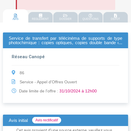
AVIS
REGLEMENT
DOSSIER
QUESTIONS
DEPOT
Service de transfert par télécinéma de supports de type
photochimique : copies optiques, copies double bande ou
négatifs et de l'archivage des fichiers obtenus sur disques
durs.
Réseau Canopé
86
Service - Appel d'Offres Ouvert
Date limite de l'offre :
31/10/2024 à 12h00
Avis initial
Avis rectificatif
Cet avis provient d'une source externe, veuillez vous