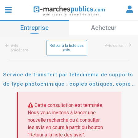
Entreprise
Acheteur
Retour à la liste des
Avis suivant
Avis
avis
précédent
Service de transfert par télécinéma de supports
de type photochimique : copies optiques, copies
double bande ou négatifs et de l'archivage des
fichiers obtenus sur disques durs.
Cette consultation est terminée.
Nous vous invitons à lancer une
nouvelle recherche ou à consulter
les avis en cours à partir du bouton
"Retour à la liste des avis".