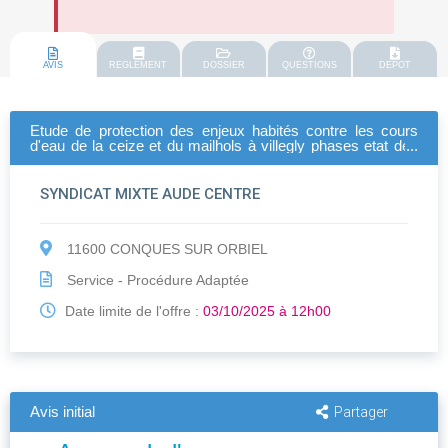
AVIS
REGLEMENT
DOSSIER
QUESTIONS
DEPOT
Etude de protection des enjeux habités contre les cours
d'eau de la ceize et du mailhols à villegly phases etat des
lieux, ep et avp.
SYNDICAT MIXTE AUDE CENTRE
11600 CONQUES SUR ORBIEL
Service - Procédure Adaptée
Date limite de l'offre :
03/10/2025 à 12h00
Avis initial
Partager