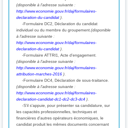
(disponible à l'adresse suivante :
http://www.economie.gouv.fr/daj/formulaires-
declaration-du-candidat
)
.
-Formulaire DC2, Déclaration du candidat
individuel ou du membre du groupement.
(disponible
à l'adresse suivante :
http://www.economie.gouv.fr/daj/formulaires-
declaration-du-candidat
)
.
-Formulaire ATTRI1, Acte d'engagement.
(disponible à l'adresse suivante :
http://www.economie.gouv.fr/daj/formulaires-
attribution-marches-2016
)
.
-Formulaire DC4, Déclaration de sous-traitance.
(disponible à l'adresse suivante :
http://www.economie.gouv.fr/daj/formulaires-
declaration-candidat-dc1-dc2-dc3-dc4
)
.
-S'il s'appuie, pour présenter sa candidature, sur
les capacités professionnelles, techniques et
financières d'autres opérateurs économiques, le
candidat produit les mêmes documents concernant