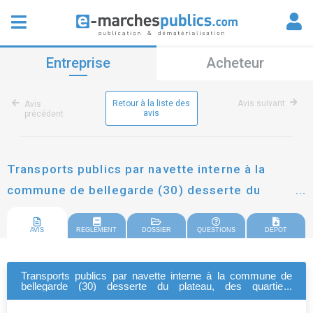
Entreprise
Acheteur
Retour à la liste des
Avis suivant
Avis
avis
précédent
Transports publics par navette interne à la
commune de bellegarde (30) desserte du
plateau, des quartiers périphériques et du
centre bourg
AVIS
REGLEMENT
DOSSIER
QUESTIONS
DEPOT
Transports publics par navette interne à la commune de
bellegarde (30) desserte du plateau, des quartiers
périphériques et du centre bourg