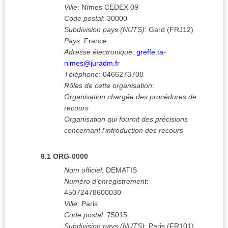
Ville
:
Nîmes CEDEX 09
Code postal
:
30000
Subdivision pays (NUTS)
:
Gard
(
FRJ12
)
Pays
:
France
Adresse électronique
:
greffe.ta-
nimes@juradm.fr
Téléphone
:
0466273700
Rôles de cette organisation
:
Organisation chargée des procédures de
recours
Organisation qui fournit des précisions
concernant l'introduction des recours
8.1
ORG-0000
Nom officiel
:
DEMATIS
Numéro d'enregistrement
:
45072478600030
Ville
:
Paris
Code postal
:
75015
Subdivision pays (NUTS)
:
Paris
(
FR101
)