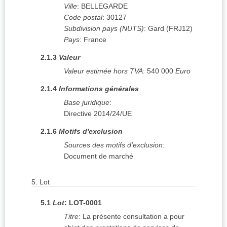
Ville
:
BELLEGARDE
Code postal
:
30127
Subdivision pays (NUTS)
:
Gard
(
FRJ12
)
Pays
:
France
2.1.3
Valeur
Valeur estimée hors TVA
:
540 000
Euro
2.1.4
Informations générales
Base juridique
:
Directive 2014/24/UE
2.1.6
Motifs d'exclusion
Sources des motifs d'exclusion
:
Document de marché
5.
Lot
5.1
Lot
:
LOT-0001
Titre
:
La présente consultation a pour