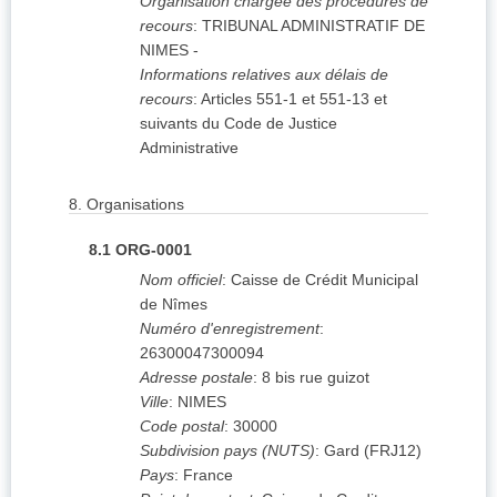
Organisation chargée des procédures de
recours
:
TRIBUNAL ADMINISTRATIF DE
NIMES
-
Informations relatives aux délais de
recours
:
Articles 551-1 et 551-13 et
suivants du Code de Justice
Administrative
8.
Organisations
8.1
ORG-0001
Nom officiel
:
Caisse de Crédit Municipal
de Nîmes
Numéro d'enregistrement
:
26300047300094
Adresse postale
:
8 bis rue guizot
Ville
:
NIMES
Code postal
:
30000
Subdivision pays (NUTS)
:
Gard
(
FRJ12
)
Pays
:
France