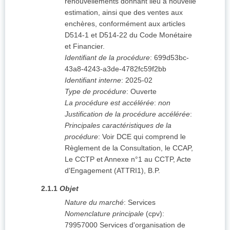
renouvellements donnant lieu à nouvelle
estimation, ainsi que des ventes aux
enchères, conformément aux articles
D514-1 et D514-22 du Code Monétaire
et Financier.
Identifiant de la procédure
:
699d53bc-
43a8-4243-a3de-4782fc59f2bb
Identifiant interne
:
2025-02
Type de procédure
:
Ouverte
La procédure est accélérée
:
non
Justification de la procédure accélérée
:
Principales caractéristiques de la
procédure
:
Voir DCE qui comprend le
Règlement de la Consultation, le CCAP,
Le CCTP et Annexe n°1 au CCTP, Acte
d'Engagement (ATTRI1), B.P.
2.1.1
Objet
Nature du marché
:
Services
Nomenclature principale
(
cpv
):
79957000
Services d'organisation de