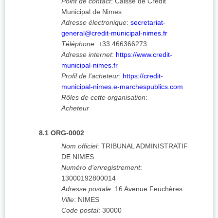
Point de contact
:
Caisse de Credit
Municipal de Nimes
Adresse électronique
:
secretariat-
general@credit-municipal-nimes.fr
Téléphone
:
+33 466366273
Adresse internet
:
https://www.credit-
municipal-nimes.fr
Profil de l'acheteur
:
https://credit-
municipal-nimes.e-marchespublics.com
Rôles de cette organisation
:
Acheteur
8.1
ORG-0002
Nom officiel
:
TRIBUNAL ADMINISTRATIF
DE NIMES
Numéro d'enregistrement
:
13000192800014
Adresse postale
:
16 Avenue Feuchères
Ville
:
NIMES
Code postal
:
30000