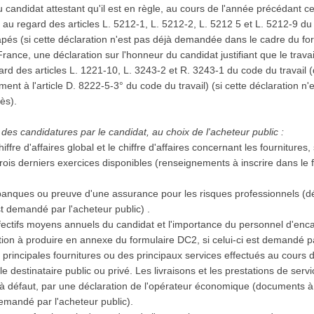
 candidat attestant qu'il est en règle, au cours de l'année précédant ce
, au regard des articles L. 5212-1, L. 5212-2, L. 5212 5 et L. 5212-9 du
capés (si cette déclaration n'est pas déjà demandée dans le cadre du fo
 France, une déclaration sur l'honneur du candidat justifiant que le trava
d des articles L. 1221-10, L. 3243-2 et R. 3243-1 du code du travail (
ent à l'article D. 8222-5-3° du code du travail) (si cette déclaration 
rès).
des candidatures par le candidat, au choix de l'acheteur public :
iffre d'affaires global et le chiffre d'affaires concernant les fournitures
ois derniers exercices disponibles (renseignements à inscrire dans le f
.
banques ou preuve d'une assurance pour les risques professionnels (d
st demandé par l'acheteur public) .
effectifs moyens annuels du candidat et l'importance du personnel d'e
tion à produire en annexe du formulaire DC2, si celui-ci est demandé pa
s principales fournitures ou des principaux services effectués au cours 
 le destinataire public ou privé. Les livraisons et les prestations de se
, à défaut, par une déclaration de l'opérateur économique (documents 
 demandé par l'acheteur public).