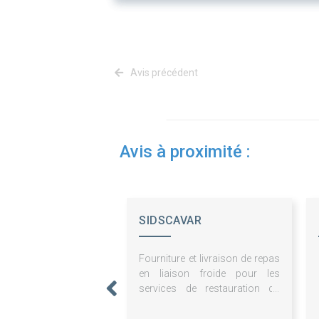
Avis précédent
Avis à proximité :
SIDSCAVAR
Fourniture et livraison de repas
en liaison froide pour les
services de restauration du
CCAS de Villeneuve Lez
Avignon et du SIDSCAVAR