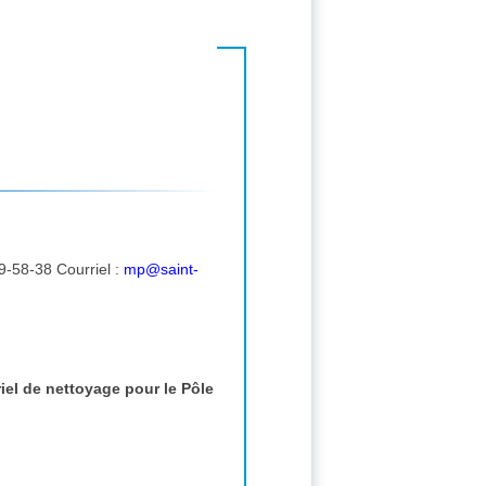
Correspondant : JOHNVILLE EMMA, Place Jean Jaurès 30800 SAINT GILLES FRANCE. tél. : 04-34-39-58-38 Courriel :
mp@saint-
el de nettoyage pour le Pôle