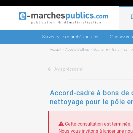
Surveillez les marchés publics
Déposez vos
-
-
-
-
Accueil
Appels d'offres
Occitanie
Gard
saint-
Avis précédent
Accord-cadre à bons de 
nettoyage pour le pôle en
Cette consultation est terminée.
Nous vous invitons à lancer une nouv