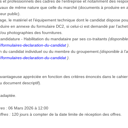
des et professionnels des cadres de l'entreprise et notamment des resp
ravaux de même nature que celle du marché (documents à produire en a
teur public).
llage, le matériel et l'équipement technique dont le candidat dispose po
duire en annexe du formulaire DC2, si celui-ci est demandé par l'achet
et/ou photographies des fournitures.
andidature - Habilitation du mandataire par ses co-traitants
(disponible
/formulaires-declaration-du-candidat
)
.
on du candidat individuel ou du membre du groupement.
(disponible à l'
/formulaires-declaration-du-candidat
)
.
vantageuse appréciée en fonction des critères énoncés dans le cahier
 ou document descriptif).
 adaptée.
res :
06 Mars 2026 à 12:00
ffres :
120 jours à compter de la date limite de réception des offres.