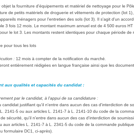
objet la fourniture d'équipements et matériel de nettoyage pour le Pôle 
ture de petits matériels de droguerie et vêtements de protection (lot 1),
'appareils ménagers pour l'entretien des sols (lot 3). Il s'agit d'un ac
le 3 fois 12 mois. Le montant maximum annuel est de 4 500 euros HT p
 pour le lot 3. Les montants restent identiques pour chaque période de 
re pour tous les lots
écution :
12 mois à compter de la notification du marché.
seront entièrement rédigées en langue française ainsi que les documen
nt aux qualités et capacités du candidat :
ement par le candidat, à l'appui de sa candidature :
 candidat justifiant qu'il n'entre dans aucun des cas d'interdiction de 
à L. 2141-5 ou aux articles L. 2141-7 à L. 2141-10 du code de la comma
e sécurité, qu'il n'entre dans aucun des cas d'interdiction de soumiss
ou aux articles L. 2141-7 à L. 2341-5 du code de la commande publique (
u formulaire DC1, ci-après).