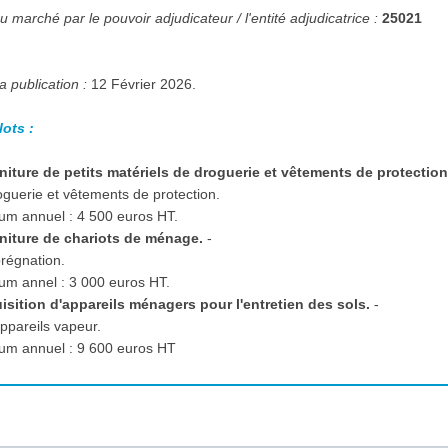
 marché par le pouvoir adjudicateur / l'entité adjudicatrice :
25021
a publication :
12 Février 2026.
lots :
rniture de petits matériels de droguerie et vêtements de protection
oguerie et vêtements de protection.
m annuel : 4 500 euros HT.
rniture de chariots de ménage.
-
prégnation.
m annel : 3 000 euros HT.
uisition d'appareils ménagers pour l'entretien des sols.
-
appareils vapeur.
m annuel : 9 600 euros HT