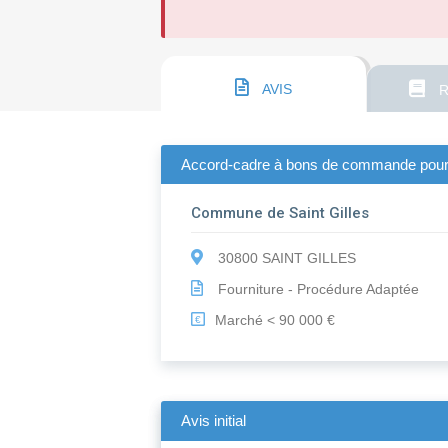
AVIS
R
Accord-cadre à bons de commande pour la 
Commune de Saint Gilles
30800 SAINT GILLES
Fourniture - Procédure Adaptée
Marché < 90 000 €
€
Avis initial