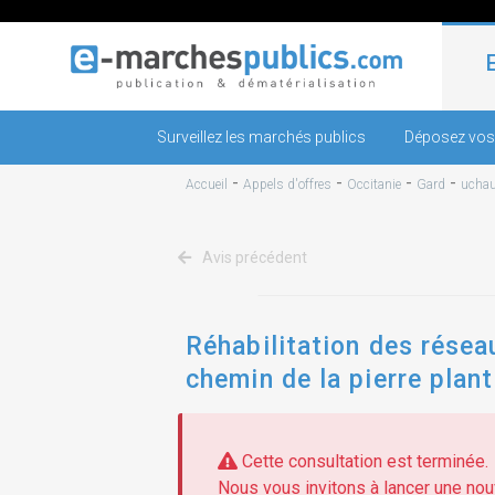
Surveillez les marchés publics
Déposez vos
-
-
-
-
Accueil
Appels d'offres
Occitanie
Gard
ucha
Avis précédent
Réhabilitation des résea
chemin de la pierre pla
travaux d'entretien et t
Cette consultation est terminée.
Nous vous invitons à lancer une nouv