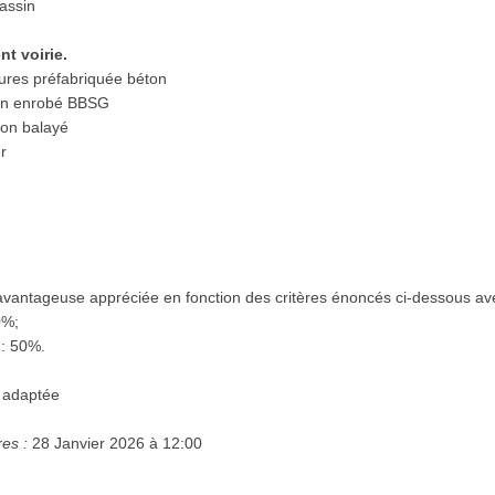
assin
t voirie.
ures préfabriquée béton
en enrobé BBSG
ton balayé
r
vantageuse appréciée en fonction des critères énoncés ci-dessous ave
%;
 50%.
 adaptée
res :
28 Janvier 2026 à 12:00