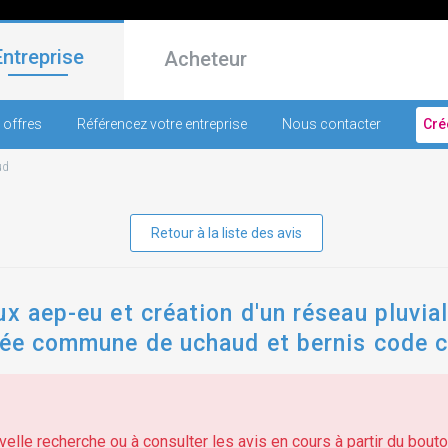
Entreprise
Acheteur
 offres
Référencez votre entreprise
Nous contacter
Cré
ud
Retour à la liste des avis
ux aep-eu et création d'un réseau pluvi
ntée commune de uchaud et bernis code 
ravaux d'aménagement de voirie et de rés
elle recherche ou à consulter les avis en cours à partir du bouton