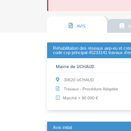
AVIS
R
Réhabilitation des réseaux aep-eu et cr
code cvp principal 45233141 travaux d'en
Mairie de UCHAUD
30620 UCHAUD
Travaux - Procédure Adaptée
Marché > 90 000 €
€
Avis initial