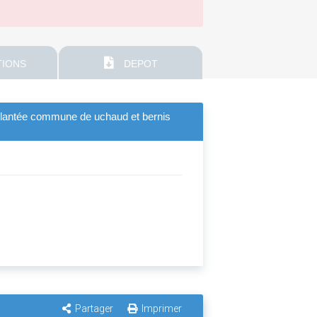
IONS
DEPOT
e plantée commune de uchaud et bernis
Partager
Imprimer