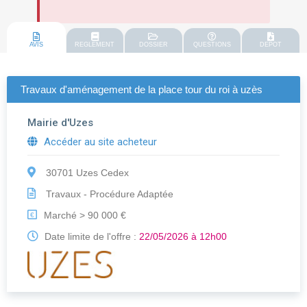
AVIS
REGLEMENT
DOSSIER
QUESTIONS
DEPOT
Travaux d'aménagement de la place tour du roi à uzès
Mairie d'Uzes
Accéder au site acheteur
30701 Uzes Cedex
Travaux - Procédure Adaptée
Marché > 90 000 €
€
Date limite de l'offre :
22/05/2026 à 12h00