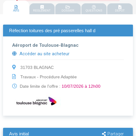
AVIS
REGLEMENT
DOSSIER
QUESTIONS
DEPOT
Réfection toitures des pré passerelles hall d
Aéroport de Toulouse-Blagnac
Accéder au site acheteur
31703 BLAGNAC
Travaux - Procédure Adaptée
Date limite de l'offre :
10/07/2026 à 12h00
Avis initial
Partager