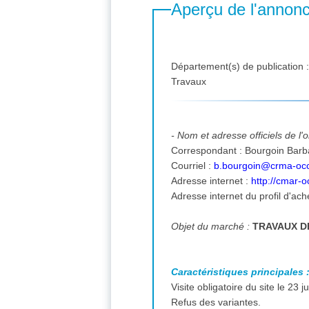
Aperçu de l'annon
Département(s) de publication 
Travaux
- Nom et adresse officiels de l
Correspondant : Bourgoin Barbara , 59 T Chemin de Verdale 31240 Saint-Jean tél. : 05-62-22-94-22 télécopieur : 05-62-22-94-22
Courriel :
b.bourgoin@crma-occi
Adresse internet :
http://cmar-
Adresse internet du profil d'ach
Objet du marché :
TRAVAUX D
Caractéristiques principales 
Visite obligatoire du site le 23 
Refus des variantes.