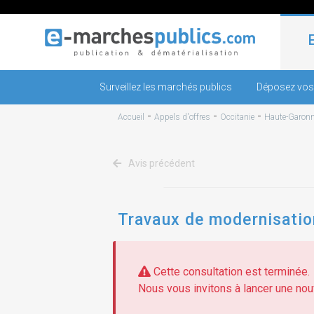
Surveillez les marchés publics
Déposez vos
-
-
-
Accueil
Appels d'offres
Occitanie
Haute-Garon
Avis précédent
Travaux de modernisatio
Cette consultation est terminée.
Nous vous invitons à lancer une nouv