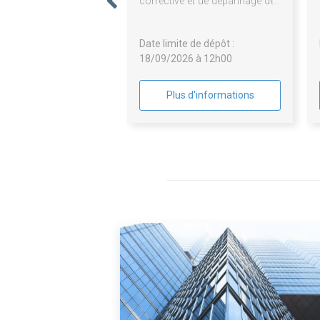
corrective et de dépannage des
ascenseurs, monte-charge et
plateforme des sites de la
Date limite de dépôt :
SEMECCEL (Cité de l'espace et
18/09/2026 à 12h00
L'Envol des Pionniers)
Plus d'informations