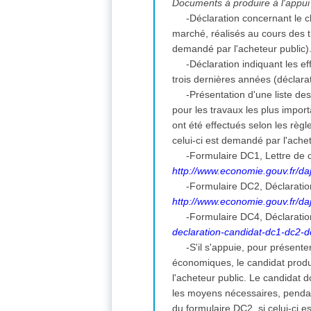
Documents à produire à l'appui 
-Déclaration concernant le ch
marché, réalisés au cours des tr
demandé par l'acheteur public)
-Déclaration indiquant les 
trois dernières années (déclara
-Présentation d'une liste d
pour les travaux les plus import
ont été effectués selon les règ
celui-ci est demandé par l'ache
-Formulaire DC1, Lettre de c
http://www.economie.gouv.fr/daj
-Formulaire DC2, Déclarati
http://www.economie.gouv.fr/daj
-Formulaire DC4, Déclaratio
declaration-candidat-dc1-dc2-
-S'il s'appuie, pour présent
économiques, le candidat prod
l'acheteur public. Le candidat
les moyens nécessaires, pendan
du formulaire DC2, si celui-ci 