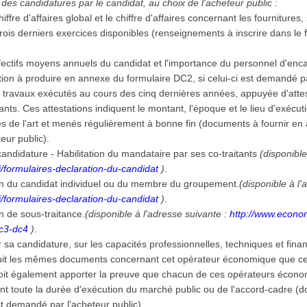
des candidatures par le candidat, au choix de l'acheteur public :
iffre d'affaires global et le chiffre d'affaires concernant les fournitures
ois derniers exercices disponibles (renseignements à inscrire dans le f
.
effectifs moyens annuels du candidat et l'importance du personnel d'e
tion à produire en annexe du formulaire DC2, si celui-ci est demandé pa
es travaux exécutés au cours des cinq dernières années, appuyée d'att
ants. Ces attestations indiquent le montant, l'époque et le lieu d'exécuti
les de l'art et menés régulièrement à bonne fin (documents à fournir en
teur public).
andidature - Habilitation du mandataire par ses co-traitants
(disponible
/formulaires-declaration-du-candidat
)
.
on du candidat individuel ou du membre du groupement.
(disponible à l'
/formulaires-declaration-du-candidat
)
.
n de sous-traitance.
(disponible à l'adresse suivante :
http://www.econom
dc3-dc4
)
.
er sa candidature, sur les capacités professionnelles, techniques et fina
uit les mêmes documents concernant cet opérateur économique que ceux
 doit également apporter la preuve que chacun de ces opérateurs écono
t toute la durée d'exécution du marché public ou de l'accord-cadre (
est demandé par l'acheteur public).