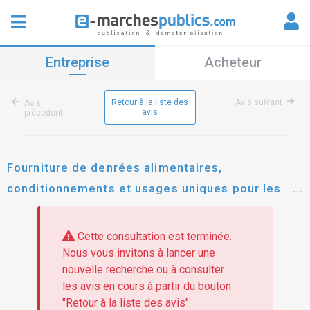
Entreprise
Acheteur
Retour à la liste des
Avis suivant
Avis
avis
précédent
Fourniture de denrées alimentaires,
conditionnements et usages uniques pour les
unités de production culinaire du conseil
départemental de i'hérault répondant aux
Cette consultation est terminée.
objectifs de sa politique &amp;quot;haute
Nous vous invitons à lancer une
nouvelle recherche ou à consulter
qualité alimentaire&amp;quot;
les avis en cours à partir du bouton
"Retour à la liste des avis".