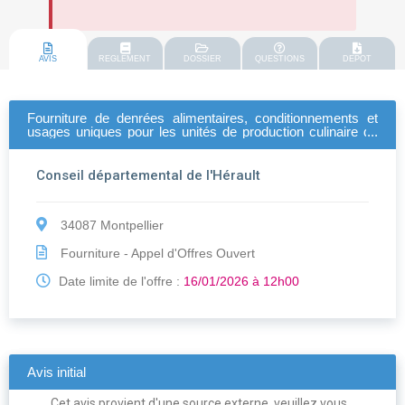
AVIS
REGLEMENT
DOSSIER
QUESTIONS
DEPOT
Fourniture de denrées alimentaires, conditionnements et
usages uniques pour les unités de production culinaire du
conseil départemental de i'hérault répondant aux objectifs
de sa politique &amp;quot;haute qualité
alimentaire&amp;quot;
Conseil départemental de l'Hérault
34087 Montpellier
Fourniture - Appel d'Offres Ouvert
Date limite de l'offre :
16/01/2026 à 12h00
Avis initial
Cet avis provient d'une source externe, veuillez vous