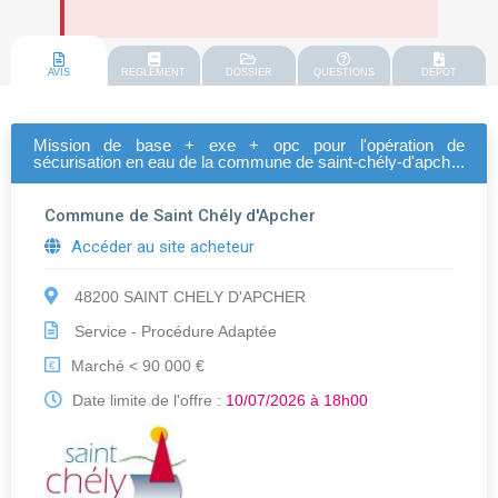
AVIS
REGLEMENT
DOSSIER
QUESTIONS
DEPOT
Mission de base + exe + opc pour l'opération de
sécurisation en eau de la commune de saint-chély-d'apcher
: création d'une interconnexion entre les réseaux
d'adduction d'eau du malzieu-ville et de saint-chély-
d'apcher
Commune de Saint Chély d'Apcher
Accéder au site acheteur
48200 SAINT CHELY D'APCHER
Service - Procédure Adaptée
Marché < 90 000 €
€
Date limite de l'offre :
10/07/2026 à 18h00