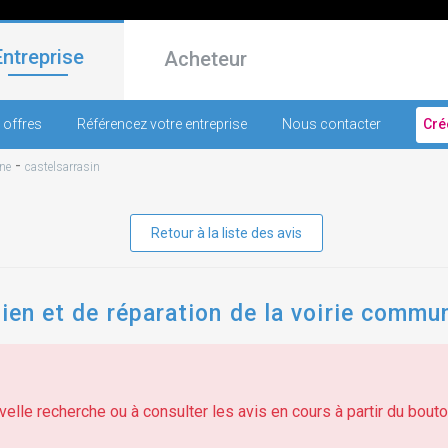
Entreprise
Acheteur
 offres
Référencez votre entreprise
Nous contacter
Cré
-
nne
castelsarrasin
Retour à la liste des avis
tien et de réparation de la voirie commu
elle recherche ou à consulter les avis en cours à partir du bouton