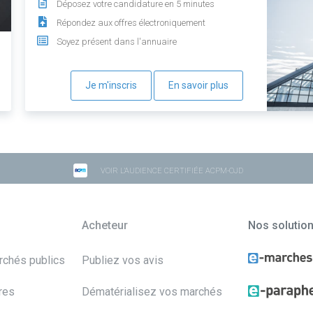
Déposez votre candidature en 5 minutes
Répondez aux offres électroniquement
Soyez présent dans l'annuaire
Je m'inscris
En savoir plus
VOIR L'AUDIENCE CERTIFIÉE ACPM-OJD
Acheteur
Nos solutio
archés publics
Publiez vos avis
res
Dématérialisez vos marchés