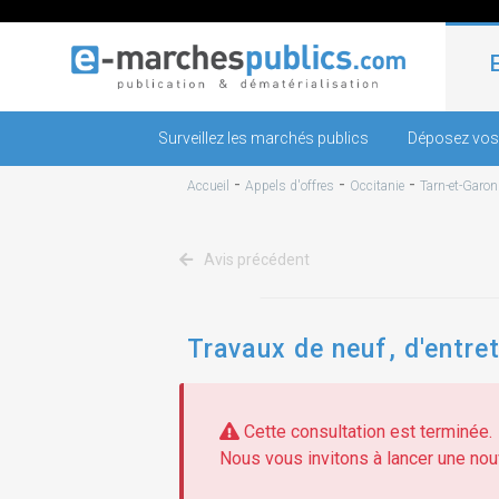
Surveillez les marchés publics
Déposez vos
-
-
-
Accueil
Appels d'offres
Occitanie
Tarn-et-Garo
Avis précédent
Travaux de neuf, d'entre
Cette consultation est terminée.
Nous vous invitons à lancer une nouv