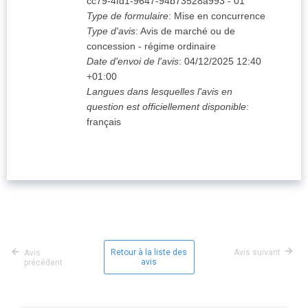
cc79-4fd1-9647-94b73528a993
-
01
Type de formulaire
:
Mise en concurrence
Type d'avis
:
Avis de marché ou de
concession - régime ordinaire
Date d'envoi de l'avis
:
04/12/2025
12:40
+01:00
Langues dans lesquelles l'avis en
question est officiellement disponible
:
français
Retour à la liste des
Avis suivant
Avis
avis
précédent