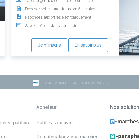
Télécharger des dossiers de consultation
Déposez votre candidature en 5 minutes
Répondez aux offres électroniquement
Soyez présent dans l'annuaire
Je m'inscris
En savoir plus
VOIR L'AUDIENCE CERTIFIÉE ACPM-OJD
Acheteur
Nos solutio
archés publics
Publiez vos avis
res
Dématérialisez vos marchés