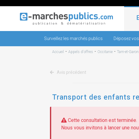
Surveillez les marchés publics
Déposez vos
-
-
-
Accueil
Appels d'offres
Occitanie
Tarn-et-Garo
Avis précédent
Transport des enfants rel
Cette consultation est terminée.
Nous vous invitons à lancer une nouv