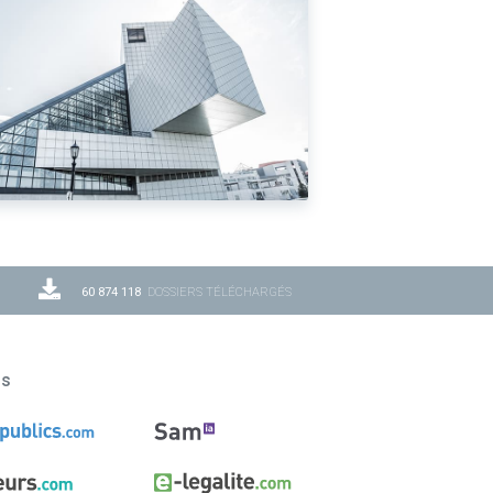
60 874 118
DOSSIERS TÉLÉCHARGÉS
ns