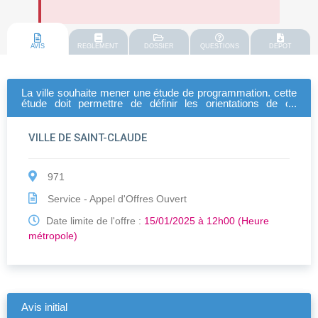
AVIS
REGLEMENT
DOSSIER
QUESTIONS
DEPOT
La ville souhaite mener une étude de programmation. cette
étude doit permettre de définir les orientations de ce
mémoriel, les moyens à mobiliser et lever les différentes
contraintes.
VILLE DE SAINT-CLAUDE
971
Service - Appel d'Offres Ouvert
Date limite de l'offre :
15/01/2025 à 12h00 (Heure
métropole)
Avis initial