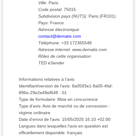
Ville
:
Paris
Code postal
:
75015
Subdivision pays (NUTS)
:
Paris
(
FR101
)
Pays
:
France
Adresse électronique
:
contact@dematis.com
Téléphone
:
+33 172365548
Adresse internet
:
www.dematis.com
Rôles de cette organisation
:
TED eSender
Informations relatives à l'avis
Identifiant/version de l'avis
:
8a0593e1-8a05-4faf-
896e-29e2e49ef648
-
01
Type de formulaire
:
Mise en concurrence
Type d'avis
:
Avis de marché ou de concession -
régime ordinaire
Date d'envoi de l'avis
:
15/05/2025
16:10 +02:00
Langues dans lesquelles l'avis en question est
officiellement disponible
:
français