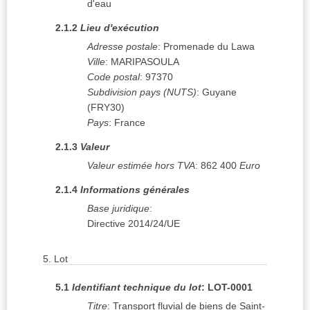
d'eau
2.1.2
Lieu d'exécution
Adresse postale
:
Promenade du Lawa
Ville
:
MARIPASOULA
Code postal
:
97370
Subdivision pays (NUTS)
:
Guyane
(
FRY30
)
Pays
:
France
2.1.3
Valeur
Valeur estimée hors TVA
:
862 400
Euro
2.1.4
Informations générales
Base juridique
:
Directive 2014/24/UE
5.
Lot
5.1
Identifiant technique du lot
:
LOT-0001
Titre
:
Transport fluvial de biens de Saint-