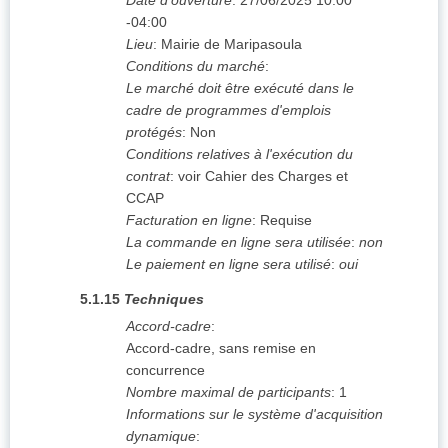
Date d'ouverture
:
27/06/2025
10:00
-04:00
Lieu
:
Mairie de Maripasoula
Conditions du marché
:
Le marché doit être exécuté dans le
cadre de programmes d'emplois
protégés
:
Non
Conditions relatives à l'exécution du
contrat
:
voir Cahier des Charges et
CCAP
Facturation en ligne
:
Requise
La commande en ligne sera utilisée
:
non
Le paiement en ligne sera utilisé
:
oui
5.1.15
Techniques
Accord-cadre
:
Accord-cadre, sans remise en
concurrence
Nombre maximal de participants
:
1
Informations sur le système d'acquisition
dynamique
: