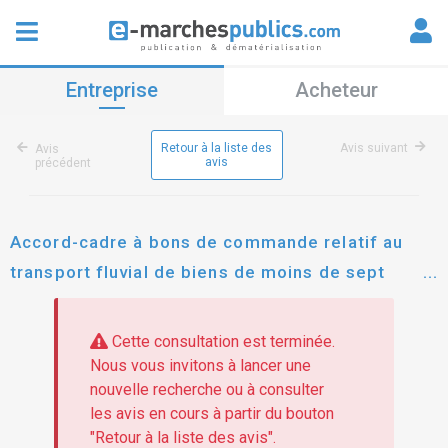
Entreprise
Acheteur
Retour à la liste des
Avis suivant
Avis
avis
précédent
Accord-cadre à bons de commande relatif au
transport fluvial de biens de moins de sept
tonnes entre saint laurent du maroni et maripa-
soula avec stockage "tampon" du matériel à
Cette consultation est terminée.
saint laurent du maroni
Nous vous invitons à lancer une
nouvelle recherche ou à consulter
les avis en cours à partir du bouton
"Retour à la liste des avis".