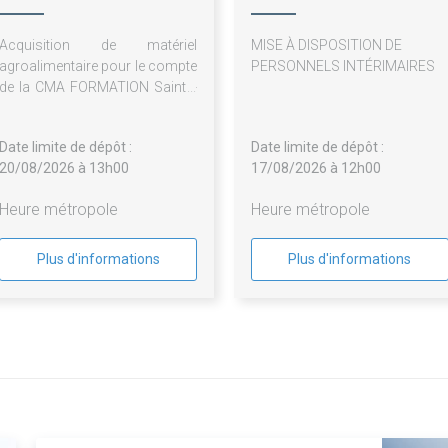
Acquisition de matériel
MISE À DISPOSITION DE
agroalimentaire pour le compte
PERSONNELS INTÉRIMAIRES
de la CMA FORMATION Sainte-
Clotilde et CMA FORMATION
Saint-Pierre de la Chambre de
Date limite de dépôt :
Date limite de dépôt :
Métiers et de l'Artisanat de la
20/08/2026 à 13h00
17/08/2026 à 12h00
Réunion - relance marché 19-
25 : déclaré sans suite
Heure métropole
Heure métropole
Plus d'informations
Plus d'informations