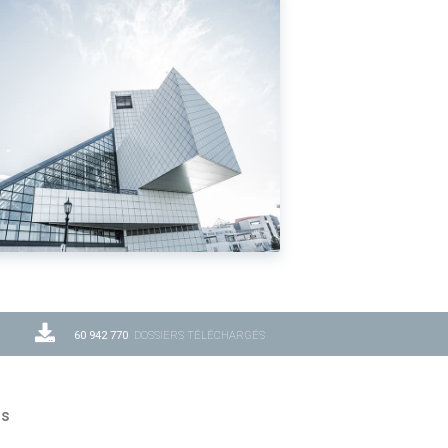
60 942 770
DOSSIERS TÉLÉCHARGÉS
ns