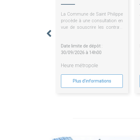
La Commune de Saint Philippe
procède à une consultation en
vue de souscrire les contrats
d'assurances qui constituent
l'ensemble du marché divisé en
Date limite de dépôt :
3 lots.
30/09/2026 à 14h00
Heure métropole
Plus d'informations