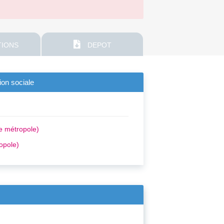
IONS
DEPOT
ion sociale
e métropole)
opole)