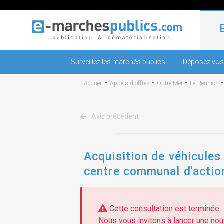
Surveillez les marchés publics
Déposez vos
-
-
-
Accueil
Appels d'offres
Outre-Mer
La Réunion
Avis précédent
Acquisition de véhicules
centre communal d'actio
Cette consultation est terminée.
Nous vous invitons à lancer une nouv