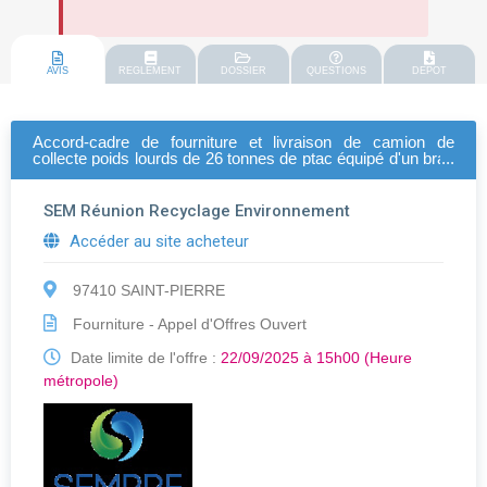
AVIS
REGLEMENT
DOSSIER
QUESTIONS
DEPOT
Accord-cadre de fourniture et livraison de camion de
collecte poids lourds de 26 tonnes de ptac équipé d'un bras
de levage amovible, d'une benne amovible et d'une grue
auxiliaire hydraulique au profit de la semrre
SEM Réunion Recyclage Environnement
Accéder au site acheteur
97410 SAINT-PIERRE
Fourniture - Appel d'Offres Ouvert
Date limite de l'offre :
22/09/2025 à 15h00 (Heure
métropole)