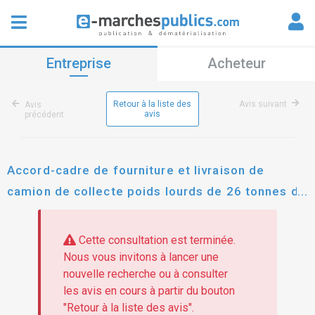
Entreprise
Acheteur
Retour à la liste des
Avis suivant
Avis
avis
précédent
Accord-cadre de fourniture et livraison de
camion de collecte poids lourds de 26 tonnes de
ptac équipé d'un bras de levage amovible, d'une
benne amovible et d'une grue auxiliaire
Cette consultation est terminée.
hydraulique au profit de la semrre
Nous vous invitons à lancer une
nouvelle recherche ou à consulter
les avis en cours à partir du bouton
"Retour à la liste des avis".