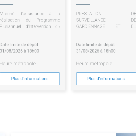
Marché d'assistance à la
PRESTATION D
réalisation du Programme
SURVEILLANCE, D
Pluriannuel d'Intervention de
GARDIENNAGE ET D
l'EPFL de Martinique Lot n°1 -
SECURITE DE L'HÔTEL CLU
Mission d'assistance à
DES TROIS ILET
Date limite de dépôt :
Date limite de dépôt :
l'élaboration et rédaction du
(MARTINIQUE)
31/08/2026 à 18h00
31/08/2026 à 18h00
PPI Lot n°2 - Création
graphique et impression
Heure métropole
Heure métropole
Plus d'informations
Plus d'informations