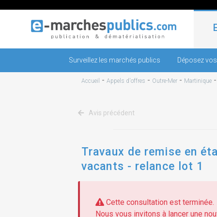
Surveillez les marchés publics
Déposez vos
-
-
-
Accueil
Appels d'offres
Outre-Mer
Martinique
Avis précédent
Travaux de remise en éta
vacants - relance lot 1
Cette consultation est terminée.
Nous vous invitons à lancer une nouv