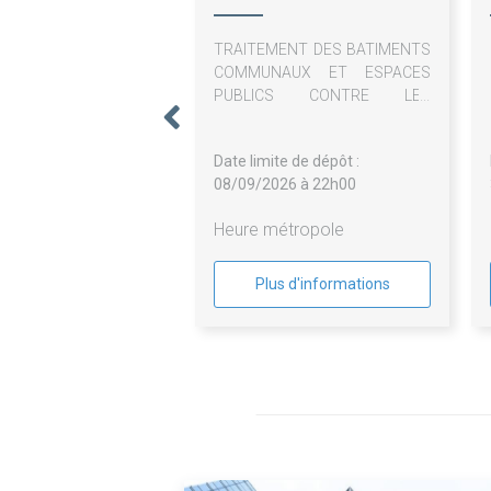
TRAITEMENT DES BATIMENTS
COMMUNAUX ET ESPACES
PUBLICS CONTRE LES
NUISIBLES (parasites,
bestioles, insectes, rats, souris,
Date limite de dépôt :
virus et bactéries)
08/09/2026 à 22h00
Heure métropole
Plus d'informations