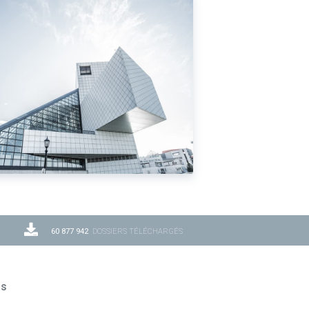
60 877 942
DOSSIERS TÉLÉCHARGÉS
ns