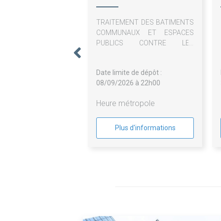
TRAITEMENT DES BATIMENTS
COMMUNAUX ET ESPACES
PUBLICS CONTRE LES
NUISIBLES (parasites,
bestioles, insectes, rats, souris,
Date limite de dépôt :
virus et bactéries)
08/09/2026 à 22h00
Heure métropole
Plus d'informations