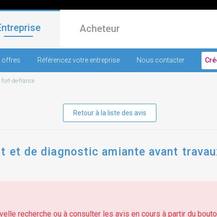
Entreprise
Acheteur
 offres
Référencez votre entreprise
Nous contacter
Cré
-
fort-de-france
Retour à la liste des avis
t et de diagnostic amiante avant trava
elle recherche ou à consulter les avis en cours à partir du bouton