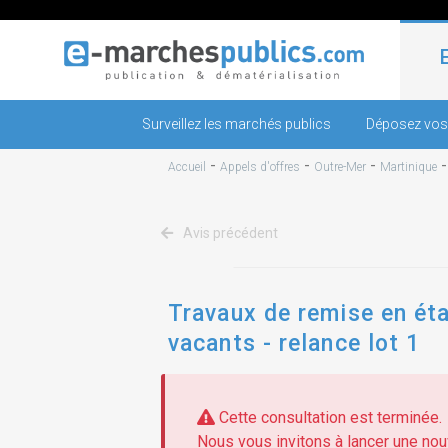
Surveillez les marchés publics
Déposez vos
-
-
-
Accueil
Appels d'offres
Outre-Mer
Martinique
Avis précédent
Travaux de remise en éta
vacants - relance lot 1
Cette consultation est terminée.
Nous vous invitons à lancer une nouv