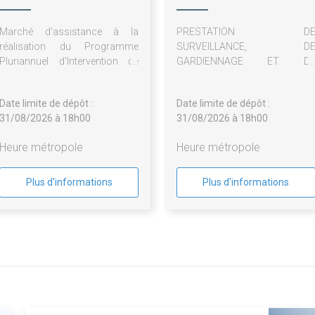
Marché d'assistance à la
PRESTATION D
réalisation du Programme
SURVEILLANCE, D
Pluriannuel d'Intervention de
GARDIENNAGE ET D
l'EPFL de Martinique Lot n°1 -
SECURITE DE L'HÔTEL CLU
Mission d'assistance à
DES TROIS ILET
Date limite de dépôt :
Date limite de dépôt :
l'élaboration et rédaction du
(MARTINIQUE)
31/08/2026 à 18h00
31/08/2026 à 18h00
PPI Lot n°2 - Création
graphique et impression
Heure métropole
Heure métropole
Plus d'informations
Plus d'informations