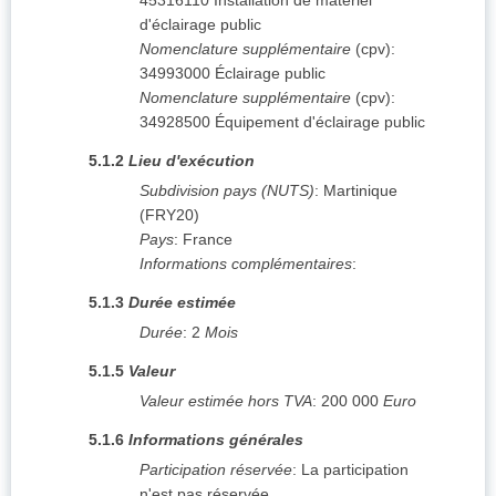
45316110
Installation de matériel
d'éclairage public
Nomenclature supplémentaire
(
cpv
):
34993000
Éclairage public
Nomenclature supplémentaire
(
cpv
):
34928500
Équipement d'éclairage public
5.1.2
Lieu d'exécution
Subdivision pays (NUTS)
:
Martinique
(
FRY20
)
Pays
:
France
Informations complémentaires
:
5.1.3
Durée estimée
Durée
:
2
Mois
5.1.5
Valeur
Valeur estimée hors TVA
:
200 000
Euro
5.1.6
Informations générales
Participation réservée
:
La participation
n'est pas réservée.