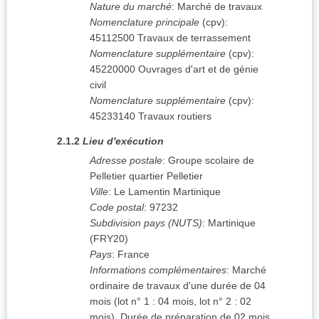
Nature du marché
:
Marché de travaux
Nomenclature principale
(
cpv
):
45112500
Travaux de terrassement
Nomenclature supplémentaire
(
cpv
):
45220000
Ouvrages d'art et de génie
civil
Nomenclature supplémentaire
(
cpv
):
45233140
Travaux routiers
2.1.2
Lieu d'exécution
Adresse postale
:
Groupe scolaire de
Pelletier quartier Pelletier
Ville
:
Le Lamentin Martinique
Code postal
:
97232
Subdivision pays (NUTS)
:
Martinique
(
FRY20
)
Pays
:
France
Informations complémentaires
:
Marché
ordinaire de travaux d'une durée de 04
mois (lot n° 1 : 04 mois, lot n° 2 : 02
mois). Durée de préparation de 02 mois