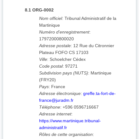
8.1
ORG-0002
Nom officiel
:
Tribunal Administratif de la
Martinique
Numéro d'enregistrement
:
17972000800020
Adresse postale
:
12 Rue du Citronnier
Plateau FOFO CS 17103
Ville
:
Schoelcher Cédex
Code postal
:
97271
Subdivision pays (NUTS)
:
Martinique
(
FRY20
)
Pays
:
France
Adresse électronique
:
greffe.ta-fort-de-
france@juradm.fr
Téléphone
:
+596 0596716667
Adresse internet
:
https://www.martinique.tribunal-
administratif.fr
Rôles de cette organisation
: