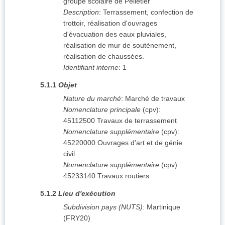
groupe scolaire de Pelletier
Description
:
Terrassement, confection de
trottoir, réalisation d'ouvrages
d'évacuation des eaux pluviales,
réalisation de mur de soutènement,
réalisation de chaussées.
Identifiant interne
:
1
5.1.1
Objet
Nature du marché
:
Marché de travaux
Nomenclature principale
(
cpv
):
45112500
Travaux de terrassement
Nomenclature supplémentaire
(
cpv
):
45220000
Ouvrages d'art et de génie
civil
Nomenclature supplémentaire
(
cpv
):
45233140
Travaux routiers
5.1.2
Lieu d'exécution
Subdivision pays (NUTS)
:
Martinique
(
FRY20
)