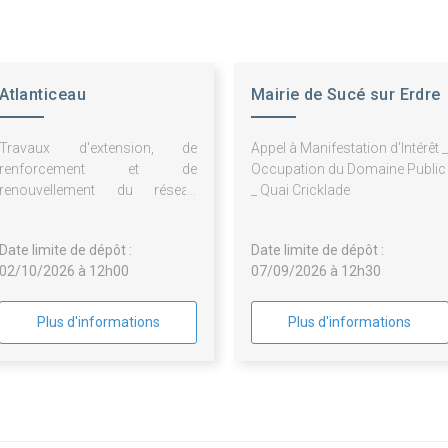
Atlanticeau
Mairie de Sucé sur Erdre
Travaux d'extension, de
Appel à Manifestation d'Intérêt _
renforcement et de
Occupation du Domaine Public
renouvellement du réseau
_ Quai Cricklade
d'alimentation en eau potable à
réaliser dans le cadre du
Date limite de dépôt :
Date limite de dépôt :
Programme 2027
02/10/2026 à 12h00
07/09/2026 à 12h30
Plus d'informations
Plus d'informations