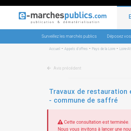
Surveillez les marchés publics
Déposez vos
-
-
-
Accueil
Appels d'offres
Pays de la Loire
Loire-A
Avis précédent
Travaux de restauration 
- commune de saffré
Cette consultation est terminée.
Nous vous invitons à lancer une nouv