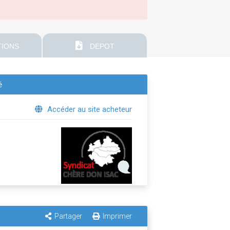
IONS
DEPOT
é
Accéder au site acheteur
Partager
Imprimer