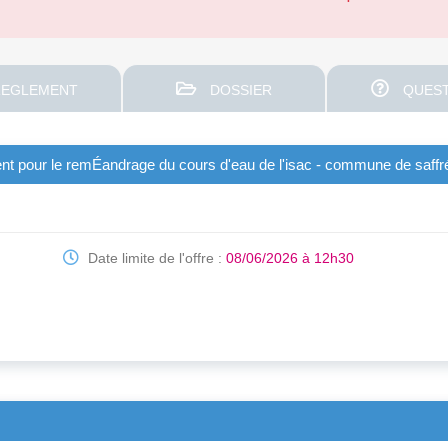
EGLEMENT
DOSSIER
QUEST
ent pour le remÉandrage du cours d'eau de l'isac - commune de saffr
Date limite de l'offre :
08/06/2026 à 12h30