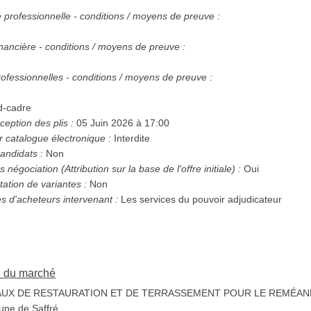
:
té professionnelle - conditions / moyens de preuve :
nancière - conditions / moyens de preuve :
ofessionnelles - conditions / moyens de preuve :
d-cadre
ception des plis :
05 Juin 2026 à 17:00
r catalogue électronique :
Interdite
andidats :
Non
Possibilité d'attribution sans négociation (Attribution sur la base de l'offre initiale) :
Oui
tation de variantes :
Non
es d'acheteurs intervenant :
Les services du pouvoir adjudicateur
on du marché
UX DE RESTAURATION ET DE TERRASSEMENT POUR LE REMÉA
ne de Saffré