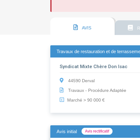
AVIS
R
Travaux de restauration et de terrassem
Syndicat Mixte Chère Don Isac
44590 Derval
Travaux - Procédure Adaptée
Marché > 90 000 €
€
Avis initial
Avis rectificatif