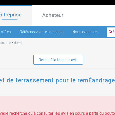
Entreprise
Acheteur
 offres
Référencez votre entreprise
Nous contacter
Cré
-
tlantique
derval
Retour à la liste des avis
et de terrassement pour le remÉandrage 
elle recherche ou à consulter les avis en cours à partir du bouton