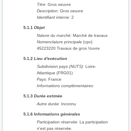
Titre
:
Gros oeuvre
Description
:
Gros oeuvre
Identifiant interne
:
2
5.1.1
Objet
Nature du marché
:
Marché de travaux
Nomenclature principale
(
cpv
):
45223220
Travaux de gros ½uvre
5.1.2
Lieu d'exécution
Subdivision pays (NUTS)
:
Loire-
Atlantique
(
FRG01
)
Pays
:
France
Informations complémentaires
:
5.1.3
Durée estimée
Autre durée
:
Inconnu
5.1.6
Informations générales
Participation réservée
:
La participation
n'est pas réservée.