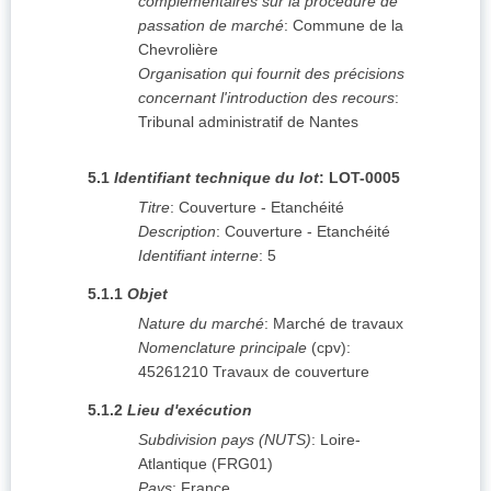
complémentaires sur la procédure de
passation de marché
:
Commune de la
Chevrolière
Organisation qui fournit des précisions
concernant l'introduction des recours
:
Tribunal administratif de Nantes
5.1
Identifiant technique du lot
:
LOT-0005
Titre
:
Couverture - Etanchéité
Description
:
Couverture - Etanchéité
Identifiant interne
:
5
5.1.1
Objet
Nature du marché
:
Marché de travaux
Nomenclature principale
(
cpv
):
45261210
Travaux de couverture
5.1.2
Lieu d'exécution
Subdivision pays (NUTS)
:
Loire-
Atlantique
(
FRG01
)
Pays
:
France