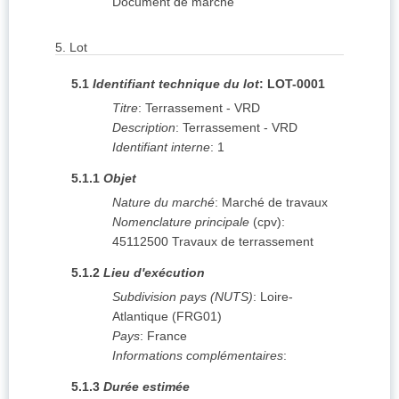
Document de marché
5.
Lot
5.1
Identifiant technique du lot
:
LOT-0001
Titre
:
Terrassement - VRD
Description
:
Terrassement - VRD
Identifiant interne
:
1
5.1.1
Objet
Nature du marché
:
Marché de travaux
Nomenclature principale
(
cpv
):
45112500
Travaux de terrassement
5.1.2
Lieu d'exécution
Subdivision pays (NUTS)
:
Loire-
Atlantique
(
FRG01
)
Pays
:
France
Informations complémentaires
:
5.1.3
Durée estimée