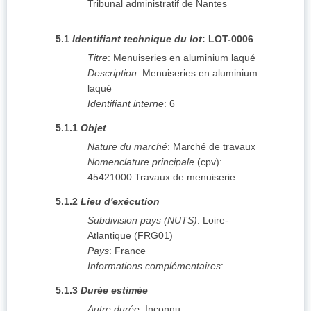
Tribunal administratif de Nantes
5.1
Identifiant technique du lot
:
LOT-0006
Titre
:
Menuiseries en aluminium laqué
Description
:
Menuiseries en aluminium
laqué
Identifiant interne
:
6
5.1.1
Objet
Nature du marché
:
Marché de travaux
Nomenclature principale
(
cpv
):
45421000
Travaux de menuiserie
5.1.2
Lieu d'exécution
Subdivision pays (NUTS)
:
Loire-
Atlantique
(
FRG01
)
Pays
:
France
Informations complémentaires
:
5.1.3
Durée estimée
Autre durée
:
Inconnu