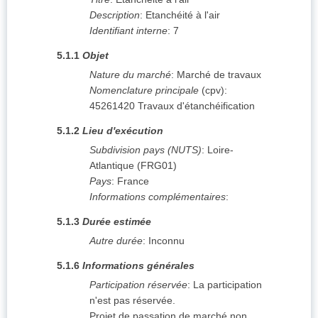
Description
:
Etanchéité à l'air
Identifiant interne
:
7
5.1.1
Objet
Nature du marché
:
Marché de travaux
Nomenclature principale
(
cpv
):
45261420
Travaux d'étanchéification
5.1.2
Lieu d'exécution
Subdivision pays (NUTS)
:
Loire-
Atlantique
(
FRG01
)
Pays
:
France
Informations complémentaires
:
5.1.3
Durée estimée
Autre durée
:
Inconnu
5.1.6
Informations générales
Participation réservée
:
La participation
n'est pas réservée.
Projet de passation de marché non