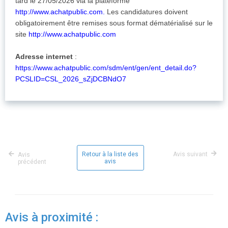
tard le 27/05/2026 via la plateforme
http://www.achatpublic.com.
Les candidatures doivent
obligatoirement être remises sous format dématérialisé sur le
site
http://www.achatpublic.com
Adresse internet
:
https://www.achatpublic.com/sdm/ent/gen/ent_detail.do?
PCSLID=CSL_2026_sZjDCBNdO7
Retour à la liste des
Avis suivant
Avis
avis
précédent
Avis à proximité :