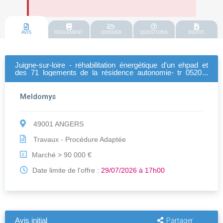
AVIS
REGLEMENT
DOSSIER
QUESTIONS
DEPOT
Juigne-sur-loire - réhabilitation énergétique d'un ehpad et
des 71 logements de la résidence autonomie- tr 0520 -
(2ème consultation lot 05- menuiserie extérieures -
serrurerie suite déclaration sans suite)
Meldomys
49001 ANGERS
Travaux - Procédure Adaptée
Marché > 90 000 €
€
Date limite de l'offre :
29/07/2026 à 17h00
Avis initial
Partager