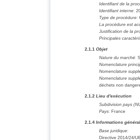
Identifiant de la pro
Identifiant interne
:
2
Type de procédure
:
La procédure est ac
Justification de la 
Principales caractér
2.1.1
Objet
Nature du marché
:
S
Nomenclature princi
Nomenclature suppl
Nomenclature suppl
déchets non danger
2.1.2
Lieu d'exécution
Subdivision pays (N
Pays
:
France
2.1.4
Informations généra
Base juridique
:
Directive 2014/24/U