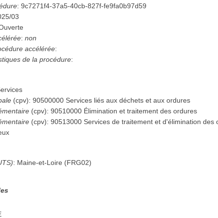
cédure
:
9c7271f4-37a5-40cb-827f-fe9fa0b97d59
025/03
Ouverte
célérée
:
non
procédure accélérée
:
istiques de la procédure
:
ervices
pale
(
cpv
):
90500000
Services liés aux déchets et aux ordures
émentaire
(
cpv
):
90510000
Élimination et traitement des ordures
émentaire
(
cpv
):
90513000
Services de traitement et d'élimination de
eux
UTS)
:
Maine-et-Loire
(
FRG02
)
les
E