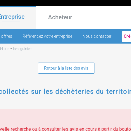
Entreprise
Acheteur
 offres
Référencez votre entreprise
Nous contacter
Cré
-
t-Loire
la-seguiniere
Retour à la liste des avis
ollectés sur les déchèteries du territoi
elle recherche ou à consulter les avis en cours à partir du bouton