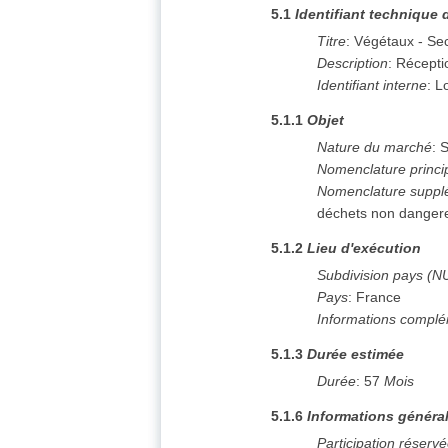
5.1
Identifiant technique 
Titre
:
Végétaux - Se
Description
:
Réceptio
Identifiant interne
:
Lo
5.1.1
Objet
Nature du marché
:
S
Nomenclature princi
Nomenclature suppl
déchets non danger
5.1.2
Lieu d'exécution
Subdivision pays (N
Pays
:
France
Informations complé
5.1.3
Durée estimée
Durée
:
57
Mois
5.1.6
Informations généra
Participation réserv