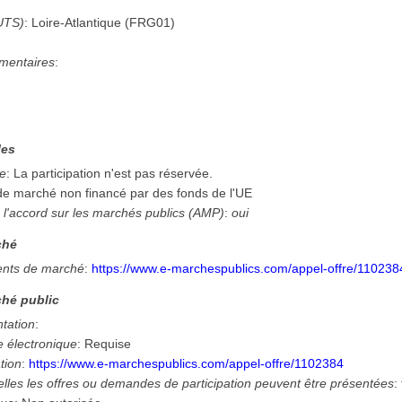
UTS)
:
Loire-Atlantique
(
FRG01
)
mentaires
:
les
ée
:
La participation n'est pas réservée.
 de marché non financé par des fonds de l'UE
 l'accord sur les marchés publics (AMP)
:
oui
ché
nts de marché
:
https://www.e-marchespublics.com/appel-offre/110238
hé public
ntation
:
e électronique
:
Requise
tion
:
https://www.e-marchespublics.com/appel-offre/1102384
lles les offres ou demandes de participation peuvent être présentées
: