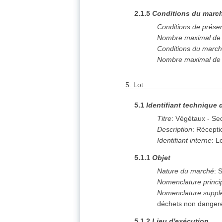
2.1.5
Conditions du march
Conditions de prése
Nombre maximal de l
Conditions du marc
Nombre maximal de l
5.
Lot
5.1
Identifiant technique 
Titre
:
Végétaux - Se
Description
:
Réceptio
Identifiant interne
:
Lo
5.1.1
Objet
Nature du marché
:
S
Nomenclature princi
Nomenclature suppl
déchets non danger
5.1.2
Lieu d'exécution