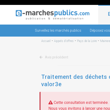
Surveillez les marchés publics
Déposez vos
-
-
-
Accueil
Appels d'offres
Pays de la Loire
Maine-e
Avis précédent
Traitement des déchets c
valor3e
Cette consultation est terminée.
Nous vous invitons à lancer une nouv