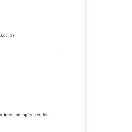
chés
:
19
s ordures ménagères et des