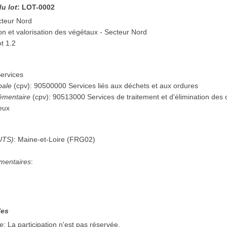
du lot
:
LOT-0002
cteur Nord
n et valorisation des végétaux - Secteur Nord
t 1.2
ervices
pale
(
cpv
):
90500000
Services liés aux déchets et aux ordures
émentaire
(
cpv
):
90513000
Services de traitement et d'élimination de
eux
UTS)
:
Maine-et-Loire
(
FRG02
)
mentaires
:
les
ée
:
La participation n'est pas réservée.