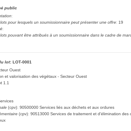
é public
ntation
:
ots pour lesquels un soumissionnaire peut présenter une offre
:
19
hé
:
ots pouvant être attribués à un soumissionnaire dans le cadre de mar
du lot
:
LOT-0001
cteur Ouest
n et valorisation des végétaux - Secteur Ouest
t 1.1
ervices
pale
(
cpv
):
90500000
Services liés aux déchets et aux ordures
émentaire
(
cpv
):
90513000
Services de traitement et d'élimination de
eux