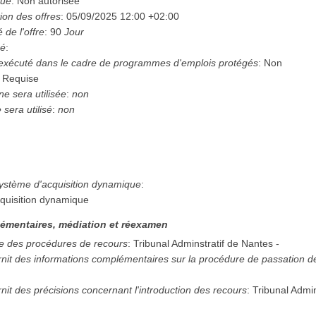
que
:
Non autorisée
ion des offres
:
05/09/2025
12:00 +02:00
é de l'offre
:
90
Jour
hé
:
 exécuté dans le cadre de programmes d'emplois protégés
:
Non
:
Requise
e sera utilisée
:
non
sera utilisé
:
non
système d'acquisition dynamique
:
quisition dynamique
émentaires, médiation et réexamen
e des procédures de recours
:
Tribunal Adminstratif de Nantes
-
urnit des informations complémentaires sur la procédure de passation 
rnit des précisions concernant l'introduction des recours
:
Tribunal Admin