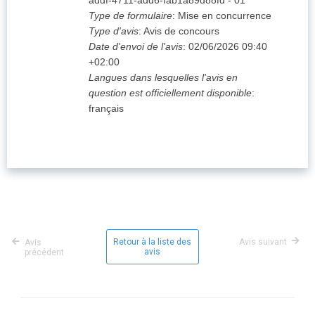
addf-4711-add6-fab1a89d88fd
-
01
Type de formulaire
:
Mise en concurrence
Type d'avis
:
Avis de concours
Date d'envoi de l'avis
:
02/06/2026
09:40
+02:00
Langues dans lesquelles l'avis en
question est officiellement disponible
:
français
Retour à la liste des
Avis suivant
Avis
avis
précédent