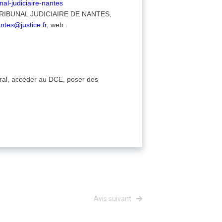
unal-judiciaire-nantes
s : TRIBUNAL JUDICIAIRE DE NANTES,
antes@justice.fr
, web :
égral, accéder au DCE, poser des
Avis suivant