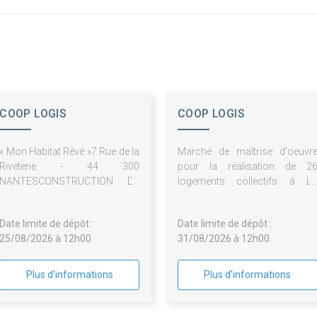
COOP LOGIS
COOP LOGIS
« Mon Habitat Rêvé »7 Rue de la
Marché de maîtrise d'oeuvr
Riveterie - 44 300
pour la réalisation de 2
NANTESCONSTRUCTION DE
logements collectifs à L
20 LOGEMENTS COLLECTIFS
PLAINE SUR MER, ZAC Centr
ET D'UN LOCAL PARTAGE
Bourg Nord Ilot B4
Date limite de dépôt :
Date limite de dépôt :
25/08/2026 à 12h00
31/08/2026 à 12h00
Plus d'informations
Plus d'informations