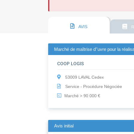
AVIS
R
Marché de maîtrise d''uvre pour la réalisa
COOP LOGIS
53009 LAVAL Cedex
Service - Procédure Négociée
Marché > 90 000 €
€
Avis initial