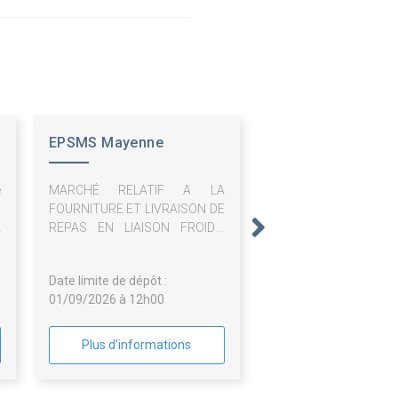
EPSMS Mayenne
e
MARCHÉ RELATIF A LA
6
FOURNITURE ET LIVRAISON DE
A
REPAS EN LIAISON FROIDE,
e
DENRÉES POUR PETITS-
DÉJEUNERS ET COLLATIONS
Date limite de dépôt :
POUR LES RESIDENTS DE LA
01/09/2026 à 12h00
MAS ET DU FAM de l'EPSMS
Plus d'informations