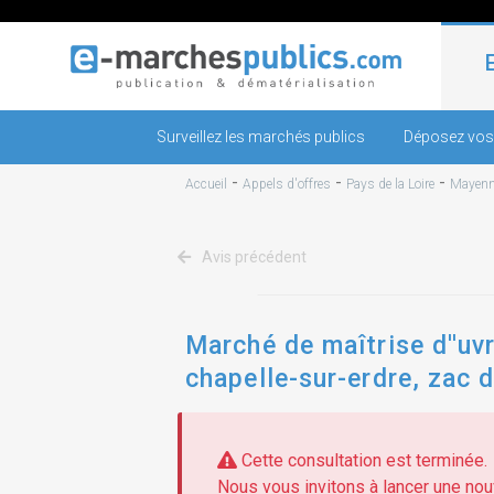
Surveillez les marchés publics
Déposez vos
-
-
-
Accueil
Appels d'offres
Pays de la Loire
Mayen
Avis précédent
Marché de maîtrise d''uvr
chapelle-sur-erdre, zac d
Cette consultation est terminée.
Nous vous invitons à lancer une nouv