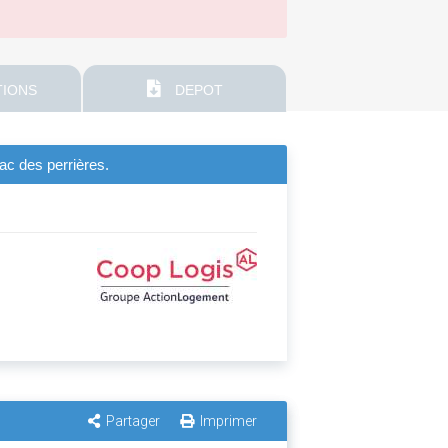
IONS
DEPOT
zac des perrières.
Partager
Imprimer