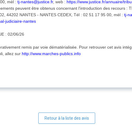
00, mèl :
tj-nantes@justice.fr
, web :
https://www.justice.fr/annuaire/trib
nements peuvent être obtenus concernant l'introduction des recour
4202, 44202 NANTES - NANTES CEDEX, Tél : 02 51 17 95 00, mèl :
tj-n
nal-judiciaire-nantes
UE : 02/06/26
érativement remis par voie dématérialisée. Pour retrouver cet avis int
li, allez sur
http://www.marches-publics.info
Retour à la liste des avis