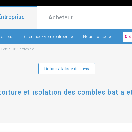
Entreprise
Acheteur
 offres
Référencez votre entreprise
Nous contacter
Cré
-
-
Côte d'Or
breteniere
Retour à la liste des avis
toiture et isolation des combles bat a e