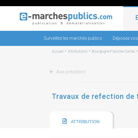
Surveillez les marchés publics
Déposez vos
-
-
Accueil
Attributions
Bourgogne-Franche-Comté
Avis précédent
Travaux de refection de 
ATTRIBUTION