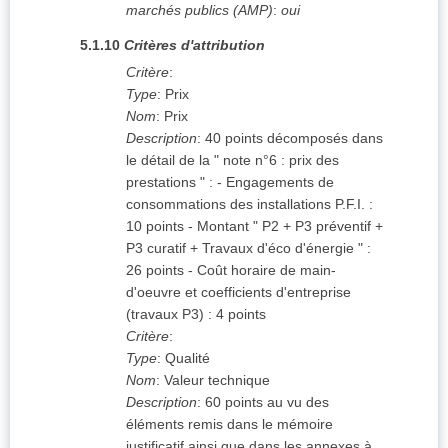
marchés publics (AMP)
:
oui
5.1.10
Critères d'attribution
Critère
:
Type
:
Prix
Nom
:
Prix
Description
:
40 points décomposés dans
le détail de la " note n°6 : prix des
prestations " : - Engagements de
consommations des installations P.F.I. :
10 points - Montant " P2 + P3 préventif +
P3 curatif + Travaux d'éco d'énergie " :
26 points - Coût horaire de main-
d'oeuvre et coefficients d'entreprise
(travaux P3) : 4 points
Critère
:
Type
:
Qualité
Nom
:
Valeur technique
Description
:
60 points au vu des
éléments remis dans le mémoire
justificatif ainsi que dans les annexes à