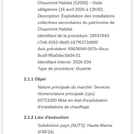
Chaumont Habitat (52000) - Visite
obligatoire (16 avril 2026 à 13h30).
Description
:
Exploitation des installations
collectives secondaires du patrimoine de
Chaumont Habitat.
Identifiant de la procédure
:
28597843-
c7e6-4262-9bd9-167f6373d880
Avis précédent
:
6963694f-007b-4bca-
8ca9-ff6a0dec5b04-01
Identifiant interne
:
2026-034
Type de procédure
:
Ouverte
2.1.1
Objet
Nature principale du marché
:
Services
Nomenclature principale
(
cpv
):
50721000
Mise en état d'exploitation
d'installations de chauffage
2.1.2
Lieu d'exécution
Subdivision pays (NUTS)
:
Haute-Marne
(
FRF24
)