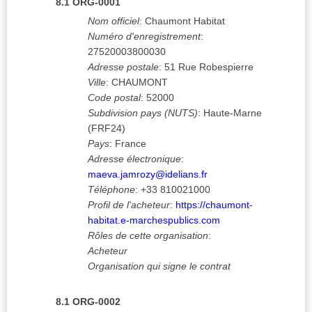
8.1
ORG-0001
Nom officiel
:
Chaumont Habitat
Numéro d'enregistrement
:
27520003800030
Adresse postale
:
51 Rue Robespierre
Ville
:
CHAUMONT
Code postal
:
52000
Subdivision pays (NUTS)
:
Haute-Marne
(
FRF24
)
Pays
:
France
Adresse électronique
:
maeva.jamrozy@idelians.fr
Téléphone
:
+33 810021000
Profil de l'acheteur
:
https://chaumont-
habitat.e-marchespublics.com
Rôles de cette organisation
:
Acheteur
Organisation qui signe le contrat
8.1
ORG-0002