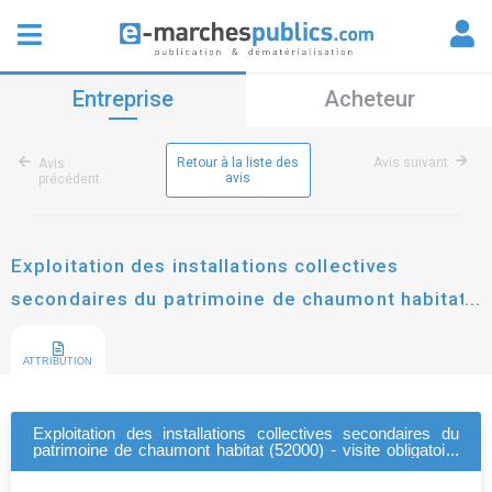
Entreprise
Acheteur
Retour à la liste des
Avis suivant
Avis
avis
précédent
Exploitation des installations collectives
secondaires du patrimoine de chaumont habitat
(52000) - visite obligatoire (16 avril 2026 à
13h30).
ATTRIBUTION
Exploitation des installations collectives secondaires du
patrimoine de chaumont habitat (52000) - visite obligatoire
(16 avril 2026 à 13h30).