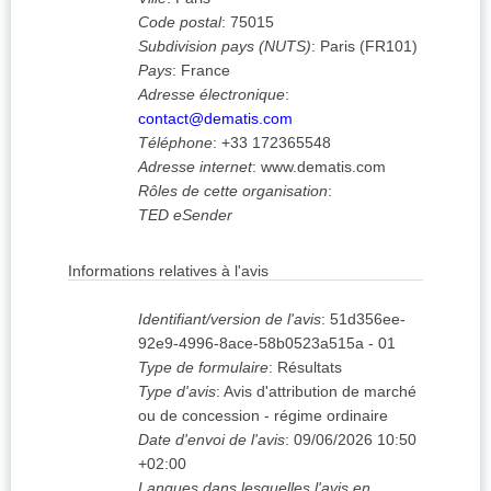
Code postal
:
75015
Subdivision pays (NUTS)
:
Paris
(
FR101
)
Pays
:
France
Adresse électronique
:
contact@dematis.com
Téléphone
:
+33 172365548
Adresse internet
:
www.dematis.com
Rôles de cette organisation
:
TED eSender
Informations relatives à l'avis
Identifiant/version de l'avis
:
51d356ee-
92e9-4996-8ace-58b0523a515a
-
01
Type de formulaire
:
Résultats
Type d'avis
:
Avis d'attribution de marché
ou de concession - régime ordinaire
Date d'envoi de l'avis
:
09/06/2026
10:50
+02:00
Langues dans lesquelles l'avis en