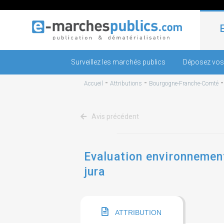
Surveillez les marchés publics
Déposez vos
-
-
Accueil
Attributions
Bourgogne-Franche-Comté
Avis précédent
Evaluation environnement
jura
ATTRIBUTION