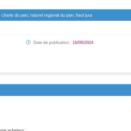
charte du parc naturel regional du parc haut jura
Date de publication :
15/05/2024
isme acheteur :