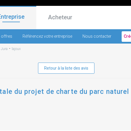
Entreprise
Acheteur
 offres
Référencez votre entreprise
Nous contacter
Cré
-
-
Jura
lajoux
Retour à la liste des avis
ale du projet de charte du parc naturel 