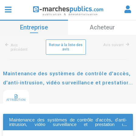
Entreprise
Acheteur
Retour à la liste des
Avis suivant
Avis
avis
précédent
Maintenance des systèmes de contrôle d'accès,
d'anti-intrusion, vidéo surveillance et prestation
de télésurveillance avec levées de doute de
différents sites du départements de saône et
ATTRIBUTION
loire et de ses collèges
Maintenance des systèmes de contrôle d'accès, d'anti-
intrusion, vidéo surveillance et prestation de
télésurveillance avec levées de doute de différents sites du
départements de saône et loire et de ses collèges