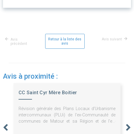
Retour à la liste des
Avis suivant
Avis
avis
précédent
Avis à proximité :
CC Saint Cyr Mère Boitier
Révision générale des Plans Locaux d'Urbanisme
intercommunaux (PLUi) de l'ex-Communauté de
communes de Matour et sa Région et de l'ex-
Communauté de communes du Mâconnais
Charolais permettant l'élaboration d'un PLUi unique