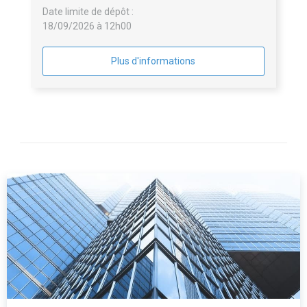
Date limite de dépôt :
que le territoire de la Communauté de communes
18/09/2026 à 12h00
Saint Cyr Mère Boitier
Plus d'informations