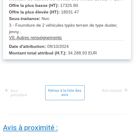
Offre la plus basse (HT):
17325.80
Offre la plus élevée (HT):
18031.47
Sous-traitance:
Non
3 - Fourniture de 2 véhicules typés terrain de type duster,
jimny...
VII. Autres renseignements
Date d'attribution:
09/10/2024
Montant total attribué (H.T.):
34.288,93 EUR
Retour à la liste des
Avis suivant
Avis
avis
précédent
Avis à proximité :