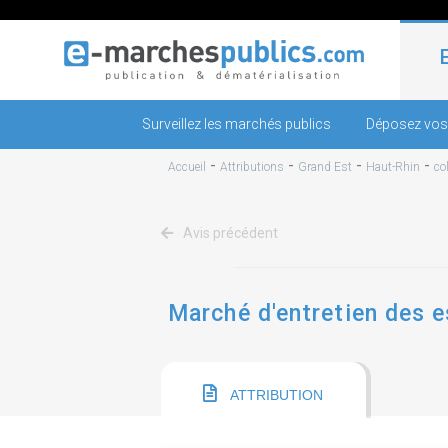
Surveillez les marchés publics
Déposez vos
-
-
-
-
Accueil
Attributions
Grand Est
Haut-Rhin
co
Avis précédent
Marché d'entretien des 
ATTRIBUTION