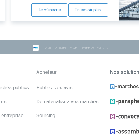
Je m'inscris
En savoir plus
VOIR L'AUDIENCE CERTIFIÉE ACPM-OJD
Acheteur
Nos solutio
archés publics
Publiez vos avis
res
Dématérialisez vos marchés
 entreprise
Sourcing