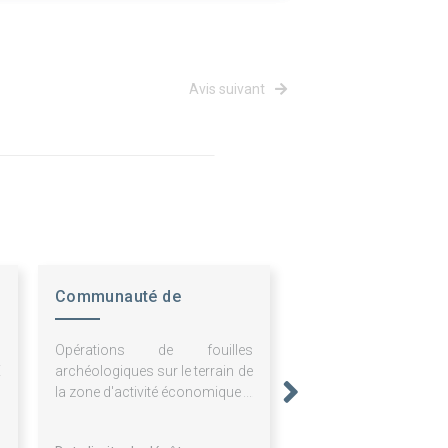
Avis suivant
Communauté de
Communes SUNDGAU
,
Opérations de fouilles
E
archéologiques sur le terrain de
la zone d'activité économique à
Carspach