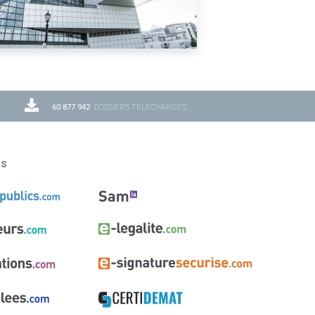
60 877 942
DOSSIERS TÉLÉCHARGÉS
ns