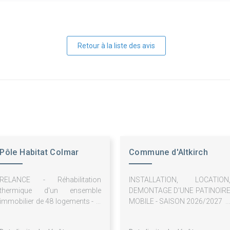
Retour à la liste des avis
Pôle Habitat Colmar
Commune d'Altkirch
Centre Alsace
RELANCE - Réhabilitation
INSTALLATION, LOCATION
thermique d'un ensemble
DEMONTAGE D'UNE PATINOIR
immobilier de 48 logements - 1,
MOBILE - SAISON 2026/2027
3, 5, 7, 9 Avenue Georges
Clémenceau 68000 COLMAR -