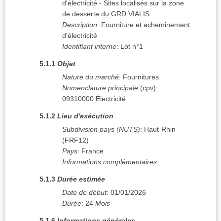
d'électricité - Sites localisés sur la zone
de desserte du GRD VIALIS
Description
:
Fourniture et acheminement
d'électricité
Identifiant interne
:
Lot n°1
5.1.1
Objet
Nature du marché
:
Fournitures
Nomenclature principale
(
cpv
):
09310000
Électricité
5.1.2
Lieu d'exécution
Subdivision pays (NUTS)
:
Haut-Rhin
(
FRF12
)
Pays
:
France
Informations complémentaires
:
5.1.3
Durée estimée
Date de début
:
01/01/2026
Durée
:
24
Mois
5.1.6
Informations générales