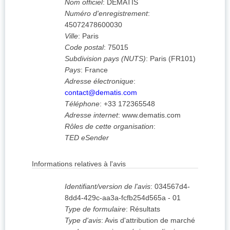
Nom officiel
:
DEMATIS
Numéro d'enregistrement
:
45072478600030
Ville
:
Paris
Code postal
:
75015
Subdivision pays (NUTS)
:
Paris
(
FR101
)
Pays
:
France
Adresse électronique
:
contact@dematis.com
Téléphone
:
+33 172365548
Adresse internet
:
www.dematis.com
Rôles de cette organisation
:
TED eSender
Informations relatives à l'avis
Identifiant/version de l'avis
:
034567d4-
8dd4-429c-aa3a-fcfb254d565a
-
01
Type de formulaire
:
Résultats
Type d'avis
:
Avis d'attribution de marché