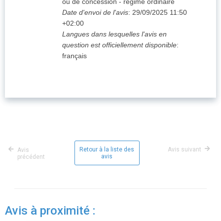
ou de concession - régime ordinaire
Date d'envoi de l'avis
:
29/09/2025
11:50
+02:00
Langues dans lesquelles l'avis en
question est officiellement disponible
:
français
Retour à la liste des
Avis suivant
Avis
avis
précédent
Avis à proximité :